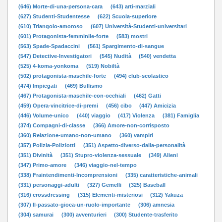
(646) Morte-di-una-persona-cara
(643) arti-marziali
(627) Studenti-Studentesse
(622) Scuola-superiore
(610) Triangolo-amoroso
(607) Università-Studenti-universitari
(601) Protagonista-femminile-forte
(583) mostri
(563) Spade-Spadaccini
(561) Spargimento-di-sangue
(547) Detective-Investigatori
(545) Nudità
(540) vendetta
(525) 4-koma-yonkoma
(519) Nobiltà
(502) protagonista-maschile-forte
(494) club-scolastico
(474) Impiegati
(469) Bullismo
(467) Protagonista-maschile-con-occhiali
(462) Gatti
(459) Opera-vincitrice-di-premi
(456) cibo
(447) Amicizia
(446) Volume-unico
(440) viaggio
(417) Violenza
(381) Famiglia
(374) Compagni-di-classe
(366) Amore-non-corrisposto
(360) Relazione-umano-non-umano
(360) vampiri
(357) Polizia-Poliziotti
(351) Aspetto-diverso-dalla-personalità
(351) Divinità
(351) Stupro-violenza-sessuale
(349) Alieni
(347) Primo-amore
(346) viaggio-nel-tempo
(338) Fraintendimenti-Incomprensioni
(335) caratteristiche-animali
(331) personaggi-adulti
(327) Gemelli
(325) Baseball
(316) crossdressing
(315) Elementi-misteriosi
(312) Yakuza
(307) Il-passato-gioca-un-ruolo-importante
(306) amnesia
(304) samurai
(300) avventurieri
(300) Studente-trasferito