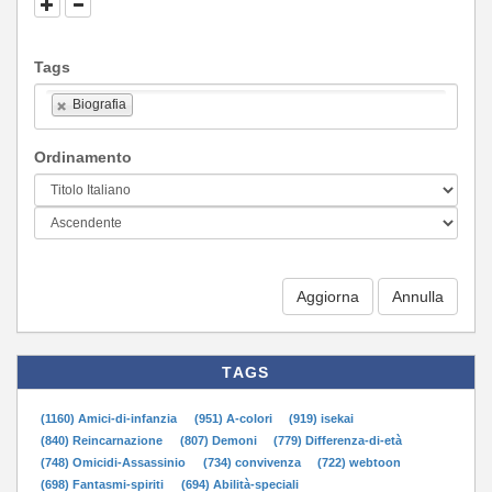
Tags
Biografia
Ordinamento
Aggiorna
TAGS
(1160) Amici-di-infanzia
(951) A-colori
(919) isekai
(840) Reincarnazione
(807) Demoni
(779) Differenza-di-età
(748) Omicidi-Assassinio
(734) convivenza
(722) webtoon
(698) Fantasmi-spiriti
(694) Abilità-speciali