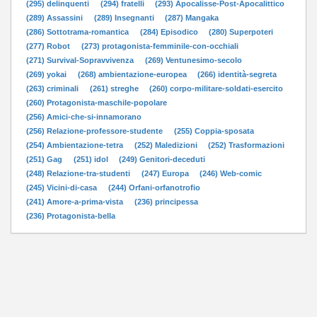
(295) delinquenti
(294) fratelli
(293) Apocalisse-Post-Apocalittico
(289) Assassini
(289) Insegnanti
(287) Mangaka
(286) Sottotrama-romantica
(284) Episodico
(280) Superpoteri
(277) Robot
(273) protagonista-femminile-con-occhiali
(271) Survival-Sopravvivenza
(269) Ventunesimo-secolo
(269) yokai
(268) ambientazione-europea
(266) identità-segreta
(263) criminali
(261) streghe
(260) corpo-militare-soldati-esercito
(260) Protagonista-maschile-popolare
(256) Amici-che-si-innamorano
(256) Relazione-professore-studente
(255) Coppia-sposata
(254) Ambientazione-tetra
(252) Maledizioni
(252) Trasformazioni
(251) Gag
(251) idol
(249) Genitori-deceduti
(248) Relazione-tra-studenti
(247) Europa
(246) Web-comic
(245) Vicini-di-casa
(244) Orfani-orfanotrofio
(241) Amore-a-prima-vista
(236) principessa
(236) Protagonista-bella