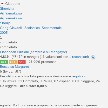
Giappone
Shueisha
Aiji Yamakawa
Aiji Yamakawa
Shoujo
Gang Giovanili
Scolastico
Sentimentale
2005
1
completato
completato
Flashbook Edizioni
(
compralo su Mangayo!
)
4,819
(#8472 in manga) (
11
valutazioni con 1
recensioni
)
-
25,00%
promosso
1
4
1
Bessatsu Margaret
5 (by dany87)
Per utilizzare la tua lista personale devi essere
registrato
.
1 In lettura, 21 Completo, 0 Pausa, 0 Sospeso, 0 Da rileggere, 24
Da leggere -
drop rate: 0,00%
segnate. Ma Endo non è propriamente un insegnante sui generis...