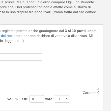
utta la scuola! Ma quando un giorno compare Ogi, uno studente
prire che il bel professorino non è affatto come si sforza di
lta in una disputa fra gang rivali! (trama tratta dal sito editore
e registrati potrete anche guadagnare dai
3 ai 10 punti
utente.
del recensore
per non rischiare di vedervela disattivata. Mi
, leggetelo ;-)
Caratteri
0
Volumi Letti:
Voto: