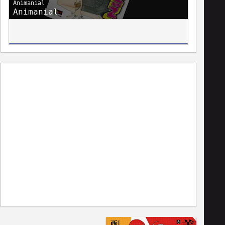
Animanial
Animanial