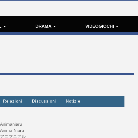
L
DRAMA
VIDEOGIOCHI
Relazioni
Discussioni
Notizie
Animaniaru
Anima Niaru
アニマニアル