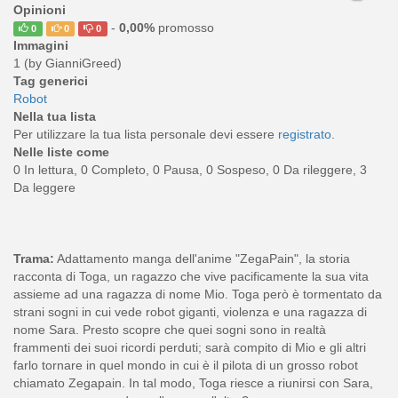
Opinioni
-
0,00%
promosso
0
0
0
Immagini
1 (by GianniGreed)
Tag generici
Robot
Nella tua lista
Per utilizzare la tua lista personale devi essere
registrato
.
Nelle liste come
0 In lettura, 0 Completo, 0 Pausa, 0 Sospeso, 0 Da rileggere, 3
Da leggere
Trama:
Adattamento manga dell'anime "ZegaPain", la storia
racconta di Toga, un ragazzo che vive pacificamente la sua vita
assieme ad una ragazza di nome Mio. Toga però è tormentato da
strani sogni in cui vede robot giganti, violenza e una ragazza di
nome Sara. Presto scopre che quei sogni sono in realtà
frammenti dei suoi ricordi perduti; sarà compito di Mio e gli altri
farlo tornare in quel mondo in cui è il pilota di un grosso robot
chiamato Zegapain. In tal modo, Toga riesce a riunirsi con Sara,