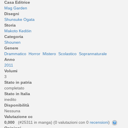
Casa Editrice
Mag Garden
Disegni
Shunsuke Ogata
Storia
Makoto Kedōin
Categoria
Shounen
Genere
Drammatico
Horror
Mistero
Scolastico
Soprannaturale
Anno
2011
Volumi
3
Stato in patria
completato
Stato in Italia
inedito
Disponibilità
Nessuna
Valutazione cc
0,000
(#25311 in manga) (
0
valutazioni con 0
recensioni
)