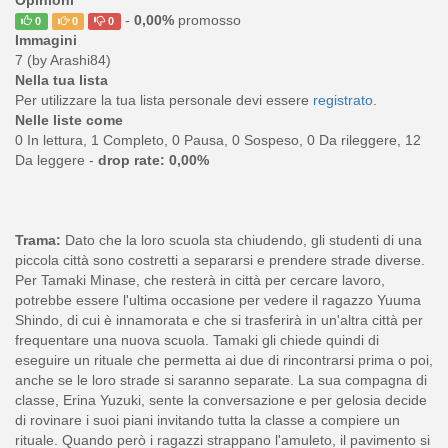
Opinioni
-
0,00%
promosso
0
0
0
Immagini
7 (by Arashi84)
Nella tua lista
Per utilizzare la tua lista personale devi essere
registrato
.
Nelle liste come
0 In lettura, 1 Completo, 0 Pausa, 0 Sospeso, 0 Da rileggere, 12
Da leggere -
drop rate: 0,00%
Trama:
Dato che la loro scuola sta chiudendo, gli studenti di una
piccola città sono costretti a separarsi e prendere strade diverse.
Per Tamaki Minase, che resterà in città per cercare lavoro,
potrebbe essere l'ultima occasione per vedere il ragazzo Yuuma
Shindo, di cui è innamorata e che si trasferirà in un'altra città per
frequentare una nuova scuola. Tamaki gli chiede quindi di
eseguire un rituale che permetta ai due di rincontrarsi prima o poi,
anche se le loro strade si saranno separate. La sua compagna di
classe, Erina Yuzuki, sente la conversazione e per gelosia decide
di rovinare i suoi piani invitando tutta la classe a compiere un
rituale. Quando però i ragazzi strappano l'amuleto, il pavimento si