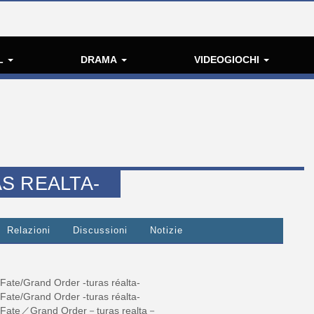
L
DRAMA
VIDEOGIOCHI
S REALTA-
Relazioni
Discussioni
Notizie
Fate/Grand Order -turas réalta-
Fate/Grand Order -turas réalta-
Fate／Grand Order－turas realta－