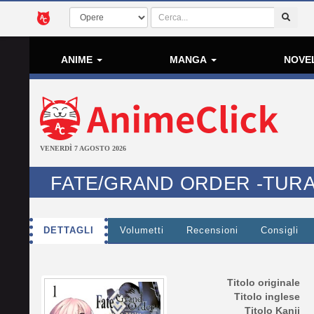
ANIME
MANGA
NOVE
VENERDÌ 7 AGOSTO 2026
FATE/GRAND ORDER -TURA
DETTAGLI
Volumetti
Recensioni
Consigli
Titolo originale
Titolo inglese
Titolo Kanji