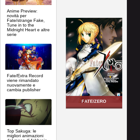
Anime Preview:
novità per
Fate/strange Fake,
Tune in to the
Midnight Heart e altre
serie
Fate/Extra Record
viene rimandato
nuovamente e
cambia publisher
FATE/ZERO
Top Sakuga: le
migliori animazioni