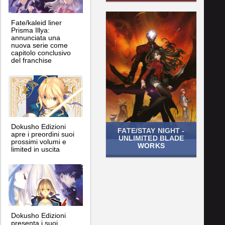
Fate/kaleid liner
Prisma Illya:
annunciata una
nuova serie come
capitolo conclusivo
del franchise
Dokusho Edizioni
FATE/STAY NIGHT -
apre i preordini suoi
UNLIMITED BLADE
prossimi volumi e
WORKS
limited in uscita
Dokusho Edizioni
presenta i suoi