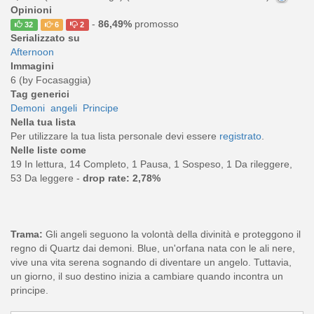
Opinioni
-
86,49%
promosso
32
6
2
Serializzato su
Afternoon
Immagini
6 (by Focasaggia)
Tag generici
Demoni
angeli
Principe
Nella tua lista
Per utilizzare la tua lista personale devi essere
registrato
.
Nelle liste come
19 In lettura, 14 Completo, 1 Pausa, 1 Sospeso, 1 Da rileggere,
53 Da leggere -
drop rate: 2,78%
Trama:
Gli angeli seguono la volontà della divinità e proteggono il
regno di Quartz dai demoni. Blue, un'orfana nata con le ali nere,
vive una vita serena sognando di diventare un angelo. Tuttavia,
un giorno, il suo destino inizia a cambiare quando incontra un
principe.