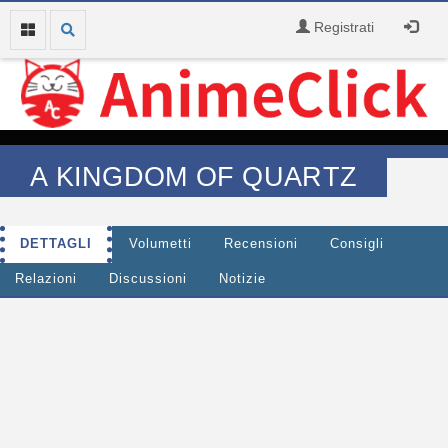
Registrati
A KINGDOM OF QUARTZ
DETTAGLI
Volumetti
Recensioni
Consigli
Relazioni
Discussioni
Notizie