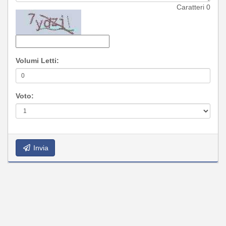
Caratteri
0
Volumi Letti:
Voto:
Invia