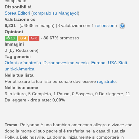
completato
Disponibilità
Sprea Editori
(
compralo su Mangayo!
)
Valutazione cc
6,231
(#4838 in manga) (
8
valutazioni con 1
recensioni
)
Opinioni
-
86,67%
promosso
13
4
0
Immagini
0 (by Redazione)
Tag generici
Orfani-orfanotrofio
Diciannovesimo-secolo
Europa
USA-Stati-
uniti-d-America
Nella tua lista
Per utilizzare la tua lista personale devi essere
registrato
.
Nelle liste come
6 In lettura, 5 Completo, 1 Pausa, 0 Sospeso, 0 Da rileggere, 11
Da leggere -
drop rate: 0,00%
Trama:
Pollyanna è una bambina americana allegra e vivace che
dopo la morte di suo padre si è trasferita nella casa di sua zia
Polly, a Beldingsville. La donna, inizialmente si comporterà in