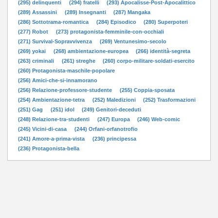
(295) delinquenti
(294) fratelli
(293) Apocalisse-Post-Apocalittico
(289) Assassini
(289) Insegnanti
(287) Mangaka
(286) Sottotrama-romantica
(284) Episodico
(280) Superpoteri
(277) Robot
(273) protagonista-femminile-con-occhiali
(271) Survival-Sopravvivenza
(269) Ventunesimo-secolo
(269) yokai
(268) ambientazione-europea
(266) identità-segreta
(263) criminali
(261) streghe
(260) corpo-militare-soldati-esercito
(260) Protagonista-maschile-popolare
(256) Amici-che-si-innamorano
(256) Relazione-professore-studente
(255) Coppia-sposata
(254) Ambientazione-tetra
(252) Maledizioni
(252) Trasformazioni
(251) Gag
(251) idol
(249) Genitori-deceduti
(248) Relazione-tra-studenti
(247) Europa
(246) Web-comic
(245) Vicini-di-casa
(244) Orfani-orfanotrofio
(241) Amore-a-prima-vista
(236) principessa
(236) Protagonista-bella