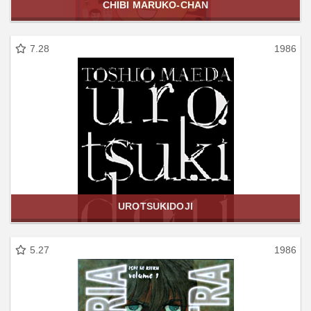
CHIBI MARUKO-CHAN
7.28
1986
UROTSUKIDOJI
5.27
1986