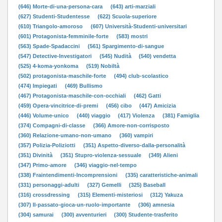
(646) Morte-di-una-persona-cara
(643) arti-marziali
(627) Studenti-Studentesse
(622) Scuola-superiore
(610) Triangolo-amoroso
(607) Università-Studenti-universitari
(601) Protagonista-femminile-forte
(583) mostri
(563) Spade-Spadaccini
(561) Spargimento-di-sangue
(547) Detective-Investigatori
(545) Nudità
(540) vendetta
(525) 4-koma-yonkoma
(519) Nobiltà
(502) protagonista-maschile-forte
(494) club-scolastico
(474) Impiegati
(469) Bullismo
(467) Protagonista-maschile-con-occhiali
(462) Gatti
(459) Opera-vincitrice-di-premi
(456) cibo
(447) Amicizia
(446) Volume-unico
(440) viaggio
(417) Violenza
(381) Famiglia
(374) Compagni-di-classe
(366) Amore-non-corrisposto
(360) Relazione-umano-non-umano
(360) vampiri
(357) Polizia-Poliziotti
(351) Aspetto-diverso-dalla-personalità
(351) Divinità
(351) Stupro-violenza-sessuale
(349) Alieni
(347) Primo-amore
(346) viaggio-nel-tempo
(338) Fraintendimenti-Incomprensioni
(335) caratteristiche-animali
(331) personaggi-adulti
(327) Gemelli
(325) Baseball
(316) crossdressing
(315) Elementi-misteriosi
(312) Yakuza
(307) Il-passato-gioca-un-ruolo-importante
(306) amnesia
(304) samurai
(300) avventurieri
(300) Studente-trasferito