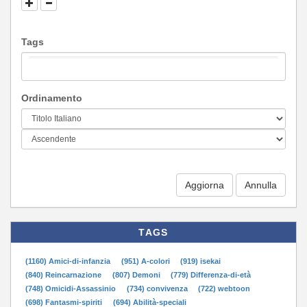
Tags
Ordinamento
Aggiorna
TAGS
(1160) Amici-di-infanzia
(951) A-colori
(919) isekai
(840) Reincarnazione
(807) Demoni
(779) Differenza-di-età
(748) Omicidi-Assassinio
(734) convivenza
(722) webtoon
(698) Fantasmi-spiriti
(694) Abilità-speciali