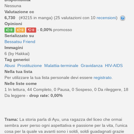
Nessuna
Valutazione cc
6,730
(#3215 in manga) (
25
valutazioni con 10
recensioni
)
Opinioni
-
0,00%
promosso
0
0
0
Serializzato su
Bessatsu Friend
Immagini
6 (by Hakkai)
Tag generici
Abusi
Prostituzione
Malattia-terminale
Gravidanza
HIV-AIDS
Nella tua lista
Per utilizzare la tua lista personale devi essere
registrato
.
Nelle liste come
1 In lettura, 44 Completo, 0 Pausa, 0 Sospeso, 0 Da rileggere, 18
Da leggere -
drop rate: 0,00%
Trama:
La storia parla di Ayu, una ragazza del liceo che ormai
sembra aver perso ogni aspettativa e passione per la vita, l’unica
cosa per la quale va avanti sono i soldi, soldi guadagnati grazie