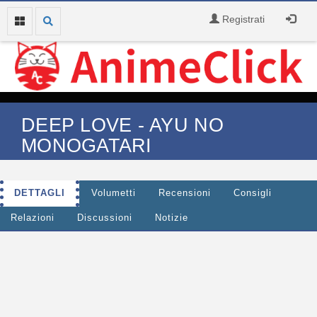
Registrati
DEEP LOVE - AYU NO
MONOGATARI
DETTAGLI
Volumetti
Recensioni
Consigli
Relazioni
Discussioni
Notizie