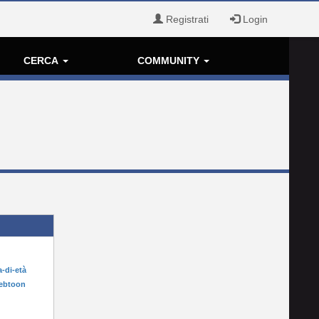
Registrati
Login
CERCA
COMMUNITY
a-di-età
webtoon