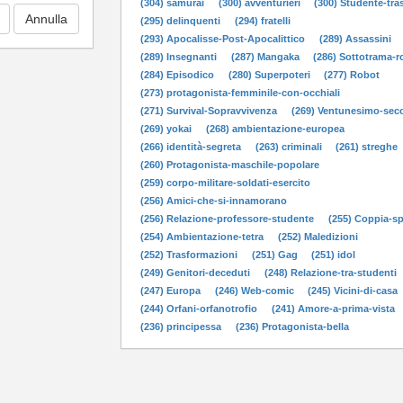
(304) samurai
(300) avventurieri
(300) Studente-tras
(295) delinquenti
(294) fratelli
(293) Apocalisse-Post-Apocalittico
(289) Assassini
(289) Insegnanti
(287) Mangaka
(286) Sottotrama-
(284) Episodico
(280) Superpoteri
(277) Robot
(273) protagonista-femminile-con-occhiali
(271) Survival-Sopravvivenza
(269) Ventunesimo-sec
(269) yokai
(268) ambientazione-europea
(266) identità-segreta
(263) criminali
(261) streghe
(260) Protagonista-maschile-popolare
(259) corpo-militare-soldati-esercito
(256) Amici-che-si-innamorano
(256) Relazione-professore-studente
(255) Coppia-s
(254) Ambientazione-tetra
(252) Maledizioni
(252) Trasformazioni
(251) Gag
(251) idol
(249) Genitori-deceduti
(248) Relazione-tra-studenti
(247) Europa
(246) Web-comic
(245) Vicini-di-casa
(244) Orfani-orfanotrofio
(241) Amore-a-prima-vista
(236) principessa
(236) Protagonista-bella