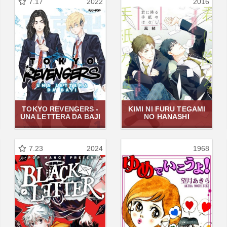
7.17
2022
2016
TOKYO REVENGERS -
KIMI NI FURU TEGAMI
UNA LETTERA DA BAJI
NO HANASHI
7.23
2024
1968