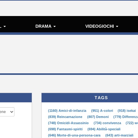
L
DRAMA
VIDEOGIOCHI
TAGS
(1160) Amici-di-infanzia
(951) A-colori
(918) isekai
(839) Reincarnazione
(807) Demoni
(779) Differenz
(748) Omicidi-Assassinio
(734) convivenza
(722) 
(698) Fantasmi-spiriti
(694) Abilità-speciali
(646) Morte-di-una-persona-cara
(643) arti-marziali