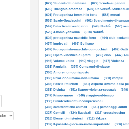
(627) Studenti-Studentesse
(622) Scuola-superiore
(610) Triangolo-amoroso
(607) Università-Studenti-un
(601) Protagonista-femminile-forte
(583) mostri
(563) Spade-Spadaccini
(561) Spargimento-di-sangu
(547) Detective-Investigatori
(545) Nudità
(540) ven
(525) 4-koma-yonkoma
(518) Nobiltà
(502) protagonista-maschile-forte
(494) club-scolast
(474) Impiegati
(469) Bullismo
(467) Protagonista-maschile-con-occhiali
(462) Gatti
(459) Opera-vincitrice-di-premi
(455) cibo
(447) Am
(446) Volume-unico
(440) viaggio
(417) Violenza
(381) Famiglia
(374) Compagni-di-classe
(366) Amore-non-corrisposto
(360) Relazione-umano-non-umano
(360) vampiri
(356) Polizia-Poliziotti
(351) Aspetto-diverso-dalla-pe
(351) Divinità
(351) Stupro-violenza-sessuale
(349)
(347) Primo-amore
(346) viaggio-nel-tempo
(338) Fraintendimenti-Incomprensioni
(335) caratteristiche-animali
(331) personaggi-adulti
(327) Gemelli
(324) Baseball
(316) crossdressing
(315) Elementi-misteriosi
(312) Yakuza
(307) Il-passato-gioca-un-ruolo-importante
(306) am