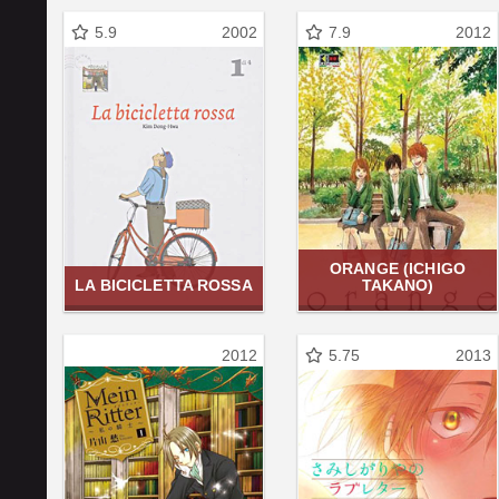
5.9
2002
7.9
2012
ORANGE (ICHIGO
LA BICICLETTA ROSSA
TAKANO)
2012
5.75
2013