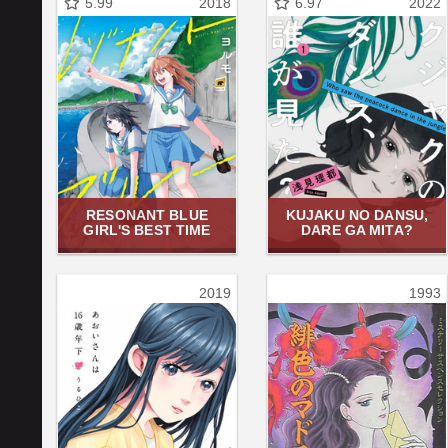
5.99
2018
6.97
2022
RESONANT BLUE
KUJAKU NO DANSU,
GIRL'S BEST TIME
DARE GA MITA?
2019
1993