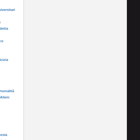
iversitari
e
detta
ico
icizia
rsonalità
 Alieni
nesia