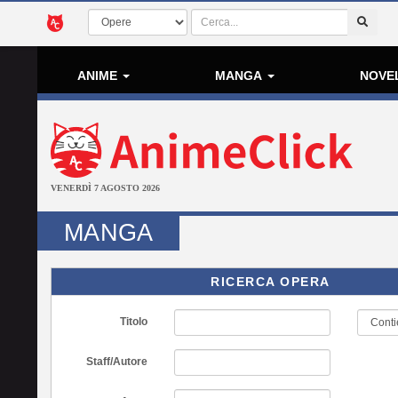
ANIME
MANGA
NOVE
VENERDÌ 7 AGOSTO 2026
MANGA
RICERCA OPERA
Titolo
Staff/Autore