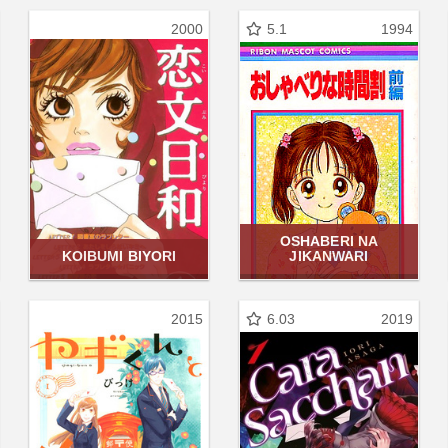
2000
5.1
1994
OSHABERI NA
KOIBUMI BIYORI
JIKANWARI
2015
6.03
2019