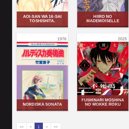
AOI-SAN WA 16-SAI
HIIRO NO
TOSHISHITA.
MADEMOISELLE
1976
2025
FUSHINARI MOSHINA
NORDISKA SONATA
NO MOKKE ROKU
<<
<
1
>
>>