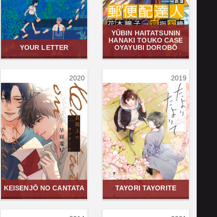
YŪBIN HAITATSUNIN
HANAKI TOUKO CASE
YOUR LETTER
OYAYUBI DOROBŌ
2020
2019
KEISENJŌ NO CANTATA
TAYORI TAYORITE