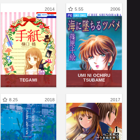
2014
5.55
2006
UMI NI OCHIRU
TEGAMI
TSUBAME
8.25
2018
2017