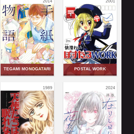
2014
2001
TEGAMI MONOGATARI
POSTAL WORK
1989
2024