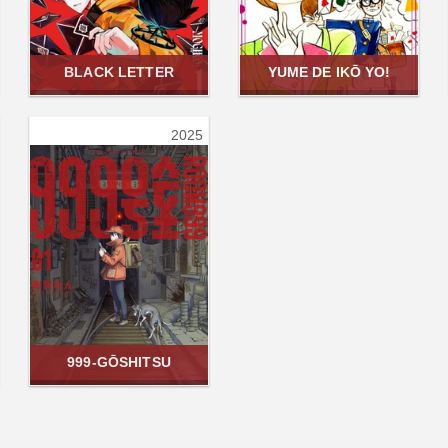
BLACK LETTER
YUME DE IKŌ YO!
2025
999-GŌSHITSU