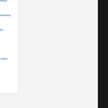
ferito
romantica
olo
posata