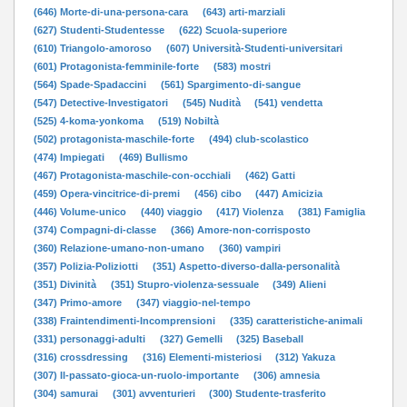
(646) Morte-di-una-persona-cara
(643) arti-marziali
(627) Studenti-Studentesse
(622) Scuola-superiore
(610) Triangolo-amoroso
(607) Università-Studenti-universitari
(601) Protagonista-femminile-forte
(583) mostri
(564) Spade-Spadaccini
(561) Spargimento-di-sangue
(547) Detective-Investigatori
(545) Nudità
(541) vendetta
(525) 4-koma-yonkoma
(519) Nobiltà
(502) protagonista-maschile-forte
(494) club-scolastico
(474) Impiegati
(469) Bullismo
(467) Protagonista-maschile-con-occhiali
(462) Gatti
(459) Opera-vincitrice-di-premi
(456) cibo
(447) Amicizia
(446) Volume-unico
(440) viaggio
(417) Violenza
(381) Famiglia
(374) Compagni-di-classe
(366) Amore-non-corrisposto
(360) Relazione-umano-non-umano
(360) vampiri
(357) Polizia-Poliziotti
(351) Aspetto-diverso-dalla-personalità
(351) Divinità
(351) Stupro-violenza-sessuale
(349) Alieni
(347) Primo-amore
(347) viaggio-nel-tempo
(338) Fraintendimenti-Incomprensioni
(335) caratteristiche-animali
(331) personaggi-adulti
(327) Gemelli
(325) Baseball
(316) crossdressing
(316) Elementi-misteriosi
(312) Yakuza
(307) Il-passato-gioca-un-ruolo-importante
(306) amnesia
(304) samurai
(301) avventurieri
(300) Studente-trasferito