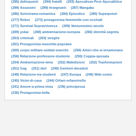
(295) delinquenti
(294) fratelli
(293) Apocalisse-Post-Apocalittico
(289) Assassini
(289) Insegnanti
(287) Mangaka
(286) Sottotrama-romantica
(284) Episodico
(280) Superpoteri
(277) Robot
(273) protagonista-femminile-con-occhiali
(271) Survival-Sopravvivenza
(269) Ventunesimo-secolo
(269) yokai
(268) ambientazione-europea
(266) identità-segreta
(263) criminali
(263) streghe
(261) Protagonista-maschile-popolare
(260) corpo-militare-soldati-esercito
(256) Amici-che-si-innamorano
(256) Relazione-professore-studente
(255) Coppia-sposata
(254) Ambientazione-tetra
(252) Maledizioni
(252) Trasformazioni
(251) Gag
(251) idol
(249) Genitori-deceduti
(248) Relazione-tra-studenti
(247) Europa
(246) Web-comic
(245) Vicini-di-casa
(244) Orfani-orfanotrofio
(241) Amore-a-prima-vista
(236) principessa
(236) Protagonista-bella