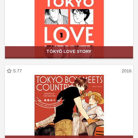
TŌKYŌ LOVE STORY
5.77
2016