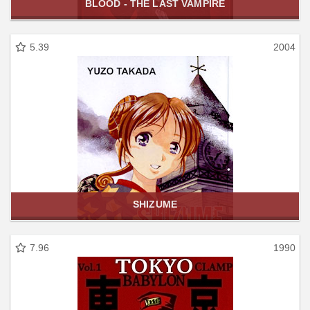
BLOOD - THE LAST VAMPIRE
5.39
2004
SHIZUME
7.96
1990