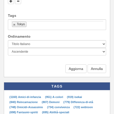
Tags
Tokyo
Ordinamento
Aggiorna
TAGS
(1160) Amici-di-infanzia
(951) A-colori
(919) isekai
(840) Reincarnazione
(807) Demoni
(779) Differenza-di-età
(748) Omicidi-Assassinio
(734) convivenza
(722) webtoon
(698) Fantasmi-spiriti
(695) Abilità-speciali