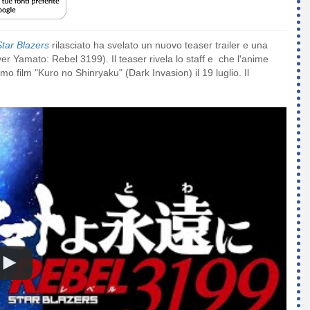
tar Blazers
rilasciato ha svelato un nuovo teaser trailer e una
er Yamato: Rebel 3199). Il teaser rivela lo staff e che l'anime
mo film "Kuro no Shinryaku" (Dark Invasion) il 19 luglio. Il