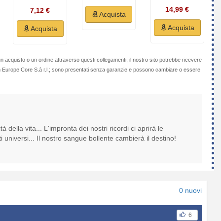
14,99 €
7,12 €
Acquista
Acquista
Acquista
n acquisto o un ordine attraverso questi collegamenti, il nostro sito potrebbe ricevere
on Europe Core S.à r.l.; sono presentati senza garanzie e possono cambiare o essere
 della vita... L'impronta dei nostri ricordi ci aprirà le
ti universi... Il nostro sangue bollente cambierà il destino!
0 nuovi
6