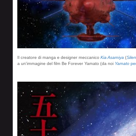
Il creatore di manga e designer meccanico
Kia Asamiya
(
Sile
a un'immagine del film Be Forever Yamato (da noi
Yamato
pe