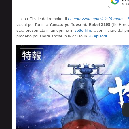
Il sito ufficiale del remake di
La corazzata spaziale Yamato – S
visual per l'anime
Yamato yo Towa ni: Rebel 3199
(Be Forev
sarà presentato in anteprima in
sette film
, a cominciare dal pri
progetto poi andrà anche in tv diviso in
26 episodi
.