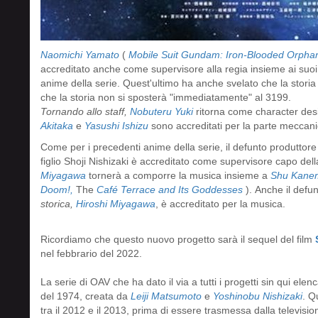
Naomichi Yamato
(
Mobile Suit Gundam: Iron-Blooded Orpha
accreditato anche come supervisore alla regia insieme ai suoi
anime della serie. Quest'ultimo ha anche svelato che l
a storia
che la storia non si sposterà "immediatamente" al 3199.
Tornando allo staff,
Nobuteru Yuki
ritorna come character des
Akitaka
e
Yasushi Ishizu
sono accreditati per la parte meccan
Come per i precedenti anime della serie, il defunto produttor
figlio Shoji Nishizaki è accreditato come supervisore capo de
Miyagawa
tornerà a comporre la musica insieme a
Shu Kane
Doom!,
The
Café Terrace and Its Goddesses
).
Anche il defu
storica
,
Hiroshi Miyagawa
, è accreditato per la musica.
Ricordiamo che questo nuovo progetto sarà il sequel del film
nel febbrario del 2022.
La serie di OAV che ha dato il via a tutti i progetti sin qui elenc
del 1974, creata da
Leiji Matsumoto
e
Yoshinobu Nishizaki
. Q
tra il 2012 e il 2013, prima di essere trasmessa dalla television