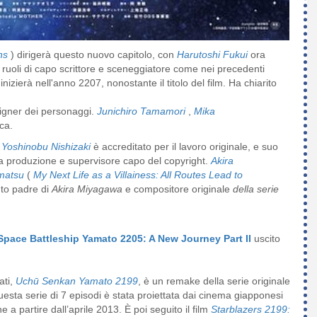
ns
) dirigerà questo nuovo capitolo, con
Harutoshi Fukui
ora
 ruoli di capo scrittore e sceneggiatore come nei precedenti
 inizierà nell'anno 2207, nonostante il titolo del film.
Ha chiarito
igner dei personaggi.
Junichiro Tamamori
,
Mika
ica.
e
Yoshinobu Nishizaki
è accreditato per il lavoro originale, e suo
lla produzione e supervisore capo del copyright.
Akira
matsu
(
My Next Life as a Villainess: All Routes Lead to
nto padre di
Akira Miyagawa
e compositore originale
della serie
Space Battleship Yamato 2205: A New Journey Part II
uscito
ati,
Uchū Senkan Yamato 2199
, è un remake della serie originale
uesta serie di 7 episodi è stata proiettata dai cinema giapponesi
e a partire dall’aprile 2013. È poi seguito il film
Starblazers 2199: