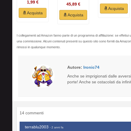
1,99 €
45,89 €
Acquista
Acquista
Acquista
I collegamenti ad Amazon fanno parte di un programma di affiliazione: se effettui u
una commissione. Alcuni contenuti presenti su questo sito sono forniti da Amaz
rimossi in qualunque momento.
Autore:
Ironic74
Anche se imprigionati dalle avversità
porte! Anche se ostacolati da infini
14 commenti
terrablu2003
- 2 anni fa