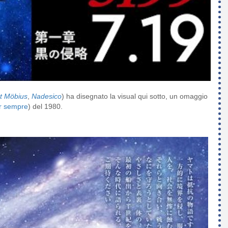
nt Möbius
,
Nadesico
) ha disegnato la visual qui sotto,
un omaggio
r sempre
)
del 1980.