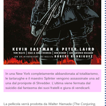
In una New York completamente abbandonata al totalitarismo,
le tartarughe e il maestro Splinter vengono assassinate una ad
una dal pronipote di Shredder. L'ultima viene fermata dal
suicidio dal fantasma dei suoi fratelli e giura di vendicarli.
La pellicola verrà prodotta da
Walter Hamada
(
The Conjuring,