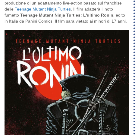
produzione di un adattamento live-action basato sul franchise
delle
Teenage Mutant Ninja Turtles
. Il film adatterà il noto
fumetto
Teenage Mutant Ninja Turtles: L'ultimo Ronin
, edito
in Italia da Panini Comics.
Il film sarà vietato ai minori di 17 anni
.