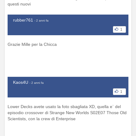
questi nuovi
rubber761
- 2 anni fa
1
Grazie Mille per la Chicca
Kaos4U
- 2 anni fa
1
Lower Decks avete usato la foto sbagliata XD, quella e` del
episodio crossover di Strange New Worlds S02E07 Those Old
Scientists, con la crew di Enterprise