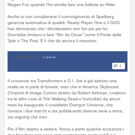
Megan Fox quando l'ha sentita fare una battuta su Hitler.
Anche io non considererei il coinvolgimento di Spielberg
garanzia automatica di qualità. Ready Player One e il GGG
han dimostrato che i blockbusters non fan più per lui.
Dovrebbe limitarsi a fare "film da Oscar" come Il Ponte delle
Spie o The Post. È lì che dà ancora il massimo.
Utente157626
- 2 anni fa
1
Il crossover tra Transformers e G.I. Joe è già adesso una
realtà se si parla di fumetti, visto che in America Skybound
(l'imprint di Image Comics diretto da Robert Kirkman, creatore
tra le altre cose di The Walking Dead e Invincible) da alcuni
mesi ha inaugurato il cosiddetto Energon Universe, che
riunisce i due marchi e sta pubblicando diverse serie a tema,
sia ongoing che mini.
Per il film stiamo a vedere, finora a parte qualche eccezione i