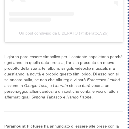
Un post condiviso da LIBERATO (@liberato1926)
Il giorno pare essere simbolico per il cantante napoletano perché
ogni anno, in quella data precisa, l'artista presenta un nuovo
prodotto della sua arte: album, singoli, videoclip musicali; ma
quest'anno la novità è proprio questo film ibrido. Di esso non si
sa ancora nulla, se non che alla regia vi sarà
Francesco Lettieri
assieme a
Giorgio Testi,
e
Liberato
stesso darà voce a un
personaggio, affiancandosi a un cast che conta le voci di attori
affermati quali
Simona Tabasco
e
Nando Paone
.
Paramount Pictures
ha annunciato di essere alle prese con la