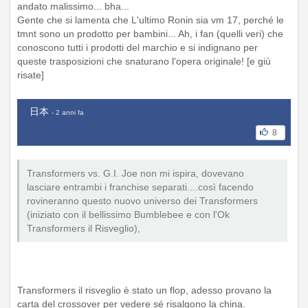
andato malissimo... bha...
Gente che si lamenta che L'ultimo Ronin sia vm 17, perché le
tmnt sono un prodotto per bambini... Ah, i fan (quelli veri) che
conoscono tutti i prodotti del marchio e si indignano per
queste trasposizioni che snaturano l'opera originale! [e giù
risate]
日本
- 2 anni fa
8
Transformers vs. G.I. Joe non mi ispira, dovevano
lasciare entrambi i franchise separati....così facendo
rovineranno questo nuovo universo dei Transformers
(iniziato con il bellissimo Bumblebee e con l'Ok
Transformers il Risveglio),
Transformers il risveglio è stato un flop, adesso provano la
carta del crossover per vedere sé risalgono la china.