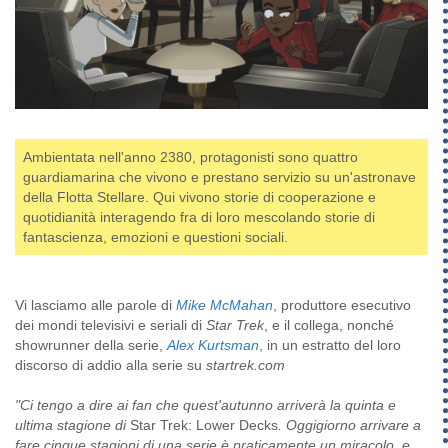
Ambientata nell'anno 2380, protagonisti sono quattro
guardiamarina che vivono e prestano servizio su un'astronave
della Flotta Stellare. Qui vivono storie di cooperazione e
quotidianità interagendo fra di loro mescolando storie di
fantascienza, emozioni e questioni sociali.
Vi lasciamo alle parole di
Mike McMahan
, produttore esecutivo
dei mondi televisivi e seriali di
Star Trek
, e il collega, nonché
showrunner della serie,
Alex Kurtsman
, in un estratto del loro
discorso di addio alla serie su
startrek.com
"Ci tengo a dire ai fan che quest'autunno arriverà la quinta e
ultima stagione di
Star Trek: Lower Decks
. Oggigiorno arrivare a
fare cinque stagioni di una serie è praticamente un miracolo, e