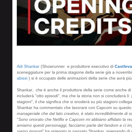
Adi Shankar
(Showrunner e produttore esecutivo di
Castleva
sceneggiature per la prima stagione della serie già a novem
abissi
) si è occupato delle animazioni della serie che avrà più
Shankar, che è anche il produttore della serie come anche di
includerà "otto episodi", ma che la storia non si concluderà lì
stagioni", il che significa che si snoderà su più stagioni collega
Shankar ha commentato che lavorare con Capcom su questo p
manageriale che dal lato creativo, è stato incredibilmente di s
“
Sono onorato che Netflix e Capcom mi abbiano affidato la rea
amiamo questi personaggi, facciamo parte del fandom e ci im
siamo imposti
” ha spiegato in passato Shankar, spiegando di 