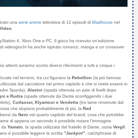
pirato una
serie anime
televisiva di 12 episodi di
Madhouse
nel
 Video
yStation 4, Xbox One e PC. Il gioco ha ricevuto un'edizione
e di videogiochi ha anche ispirato romanzi, manga e un crossover
iù attenti avranno scorto diversi riferimenti a tutti e cinque i
ccate nel terreno, tra cui figurano la
Rebellion
(la più famosa
utilizzata dal cacciatore nel primo capitolo e che si rivela essere in
padre Sparda),
Alastor
(spada ottenuta un paio di livelli dopo
ni e Rudra
(spade ottenute da Dante sconfiggendo i due
itolo),
Cutlasser, Klyamoor e Vendetta
(tre lame rinvenute dal
a cosa che stupisce probabilmente di più, la
Red
 bensì da
Nero
nel quarto capitolo del brand, cosa che potrebbe
frame di appena un secondo è possibile notare l'immagine
a da
Yamato
, la spada utilizzata dal fratello di Dante, ossia
Vergil
.
tano è possibile leggere la scritta
"Jackpot
"
, catchphrase di