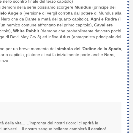
nello scontro finale del terzo capitolo)
i demoni della serie possiamo scorgere
Mundus
(principe dei
elo Angelo
(versione di Vergil corrotta dal potere di Mundus alla
a Nero che da Dante a metà del quarto capitolo),
Agni e Rudra
(i
un nemico comune affrontato nel primo capitolo),
Cavaliere
itolo),
White Rabbit
(demone che probabilmente davvero pochi
 di Devil May Cry 3) ed infine
Arius
(antagonista principale del
zione per un breve momento del
simbolo dell'Ordine della Spada
,
quarto capitolo, plotone di cui fa inizialmente parte anche
Nero
,
enza.
 della vita... L'impronta dei nostri ricordi ci aprirà le
ti universi... Il nostro sangue bollente cambierà il destino!