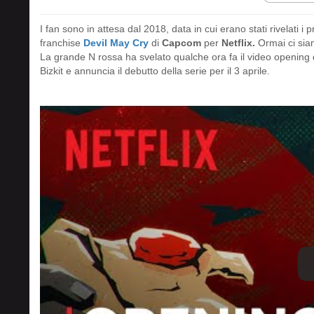
I fan sono in attesa dal 2018, data in cui erano stati rivelati i 
franchise
Devil May Cry
di
Capcom
per
Netflix.
Ormai ci sia
La grande N rossa ha svelato qualche ora fa il video opening d
Bizkit e annuncia il debutto della serie per il 3 aprile.