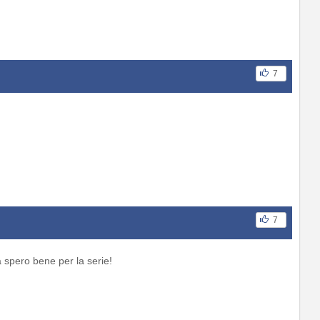
7
7
a spero bene per la serie!