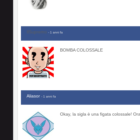
IlSupremo
- 1 anni fa
BOMBA COLOSSALE
Aliasor
- 1 anni fa
Okay, la sigla è una figata colossale! Or