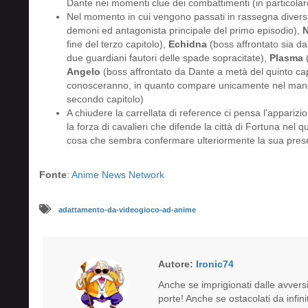
Dante nei momenti clue dei combattimenti (in particolare 
Nel momento in cui vengono passati in rassegna divers
demoni ed antagonista principale del primo episodio),
N
fine del terzo capitolo),
Echidna
(boss affrontato sia d
due guardiani fautori delle spade sopracitate),
Plasma
(
Angelo
(boss affrontato da Dante a metà del quinto cap
conosceranno, in quanto compare unicamente nel manga
secondo capitolo)
A chiudere la carrellata di reference ci pensa l'appari
la forza di cavalieri che difende la città di Fortuna nel 
cosa che sembra confermare ulteriormente la sua pres
Fonte
:
Anime News Network
adattamento-da-videogioco-ad-anime
Autore:
Ironic74
Anche se imprigionati dalle avversità
porte! Anche se ostacolati da infini