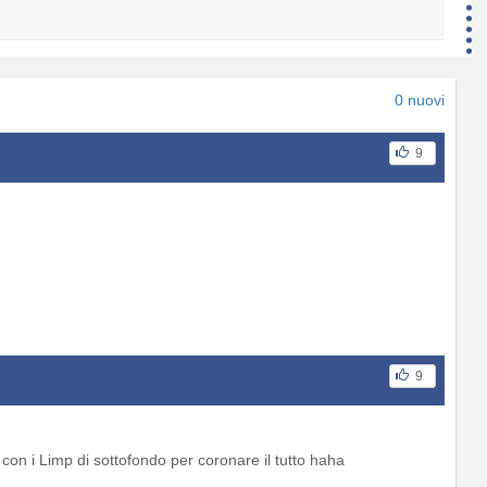
0 nuovi
9
9
con i Limp di sottofondo per coronare il tutto haha