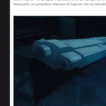
Kobayashi, un produttore veterano di Capcom che ha lavorato 