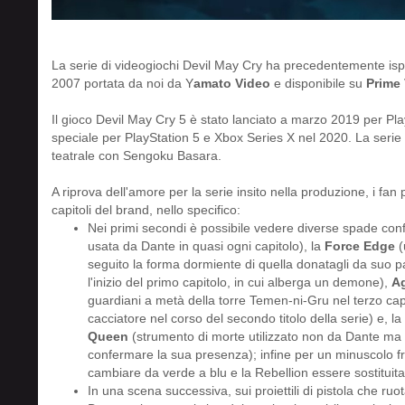
La serie di videogiochi Devil May Cry ha precedentemente is
2007 portata da noi da Y
amato Video
e disponibile su
Prime
Il gioco Devil May Cry 5 è stato lanciato a marzo 2019 per Pla
speciale per PlayStation 5 e Xbox Series X nel 2020. La seri
teatrale con Sengoku Basara.
A riprova dell'amore per la serie insito nella produzione, i fan p
capitoli del brand, nello specifico:
Nei primi secondi è possibile vedere diverse spade confi
usata da Dante in quasi ogni capitolo), la
Force Edge
(
seguito la forma dormiente di quella donatagli da suo 
l'inizio del primo capitolo, in cui alberga un demone),
Ag
guardiani a metà della torre Temen-ni-Gru nel terzo cap
cacciatore nel corso del secondo titolo della serie) e, l
Queen
(strumento di morte utilizzato non da Dante ma
confermare la sua presenza); infine per un minuscolo 
cambiare da verde a blu e la Rebellion essere sostituit
In una scena successiva, sui proiettili di pistola che ruo