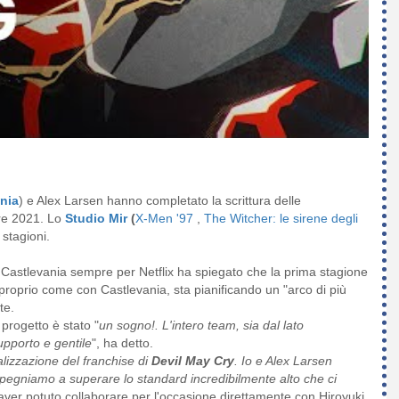
nia
) e Alex Larsen hanno completato la scrittura delle
bre 2021. Lo
Studio Mir
(
X-Men '97
,
The Witcher: le sirene degli
 stagioni.
 Castlevania sempre per Netflix ha spiegato che la prima stagione
: proprio come con Castlevania, sta pianificando un "arco di più
te.
rogetto è stato "
un sogno!. L'intero team, sia dal lato
upporto e gentile
", ha detto.
lizzazione del franchise di
Devil May Cry
. Io e Alex Larsen
pegniamo a superare lo standard incredibilmente alto che ci
aver potuto collaborare per l'occasione direttamente con Hiroyuki