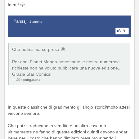
Idem! 🤩
Panssj
- 1 anni fa
9
Che bellissima sorpresa 🤩.
Per anni Planet Manga nonostante le nostre numerose
richieste non ha voluto pubblicare una nuova edizione...
Grazie Star Comics!
Jūppongatana
In queste classifiche di gradimento gli shojo storici/molto attesi
vincono sempre.
Che poi si traducano in vendite è un'altra cosa ma
ultimamente ne fanno di queste edizioni quindi devono andar
bene per il costo che hanno (limitato presumo avendo i