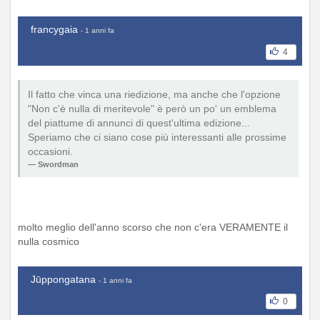
francygaia
- 1 anni fa
4
Il fatto che vinca una riedizione, ma anche che l'opzione
"Non c'è nulla di meritevole" è però un po' un emblema
del piattume di annunci di quest'ultima edizione...
Speriamo che ci siano cose più interessanti alle prossime
occasioni.
Swordman
molto meglio dell'anno scorso che non c'era VERAMENTE il
nulla cosmico
Jūppongatana
- 1 anni fa
0