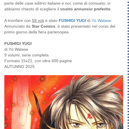
parte delle case editrici italiane e noi, come di consueto, vi
abbiamo chiesto di scegliere il
vostro annuncio preferito
.
A trionfare con
58 voti
è stato
FUSHIGI YUGI
di
Yū Watase
.
Annunciato da
Star Comics
, è stato presentato nel corso del
primo giorno della fiera partenopea.
FUSHIGI YUGI
di Yū Watase
9 volumi, serie completa
Formato 15x21, con oltre 400 pagine
AUTUNNO 2025