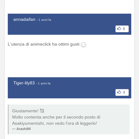
annadaifan
- 1 anni fa
8
L'utenza di animeclick ha ottimi gusti
Tiger-lily83
- 1 anni fa
4
Giustamente! 🥰
Molto contenta anche per il secondo posto di
Asakiyumemishi, non vedo l'ora di leggerlo!
Arashi84