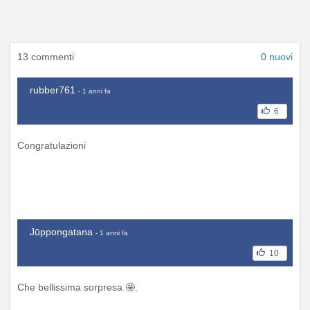
13 commenti
0 nuovi
rubber761
- 1 anni fa
6
Congratulazioni
Jūppongatana
- 1 anni fa
10
Che bellissima sorpresa 🤩.