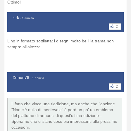
Ottimo!
kirk
- 1 anni fa
2
L'ho in formato sottiletta: i disegni molto belli la trama non
sempre all'altezza
Xenon78
- 1 anni fa
2
Il fatto che vinca una riedizione, ma anche che l'opzione
"Non c'è nulla di meritevole" è però un po' un emblema
del piattume di annunci di quest'ultima edizione...
Speriamo che ci siano cose più interessanti alle prossime
occasioni.