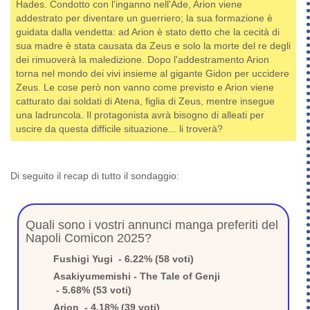
Hades. Condotto con l'inganno nell'Ade, Arion viene
addestrato per diventare un guerriero; la sua formazione è
guidata dalla vendetta: ad Arion è stato detto che la cecità di
sua madre è stata causata da Zeus e solo la morte del re degli
dei rimuoverà la maledizione. Dopo l'addestramento Arion
torna nel mondo dei vivi insieme al gigante Gidon per uccidere
Zeus. Le cose però non vanno come previsto e Arion viene
catturato dai soldati di Atena, figlia di Zeus, mentre insegue
una ladruncola. Il protagonista avrà bisogno di alleati per
uscire da questa difficile situazione... li troverà?
Di seguito il recap di tutto il sondaggio:
Quali sono i vostri annunci manga preferiti del
Napoli Comicon 2025?
Fushigi Yugi - 6.22% (58 voti)
Asakiyumemishi - The Tale of Genji
- 5.68% (53 voti)
Arion - 4.18% (39 voti)