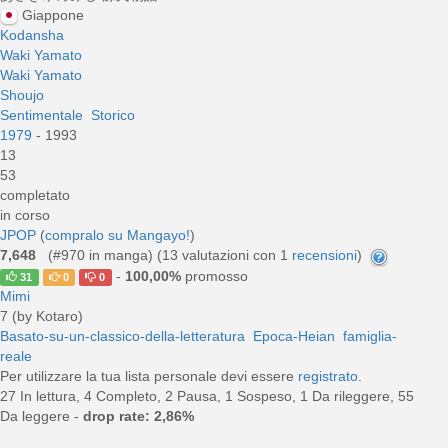
Giappone
Kodansha
Waki Yamato
Waki Yamato
Shoujo
Sentimentale
Storico
1979
- 1993
13
53
completato
in corso
JPOP
(
compralo su Mangayo!
)
7,648
(#970 in manga) (
13
valutazioni con 1
recensioni
)
-
100,00%
promosso
31
0
0
Mimi
7 (by Kotaro)
Basato-su-un-classico-della-letteratura
Epoca-Heian
famiglia-
reale
Per utilizzare la tua lista personale devi essere
registrato
.
27 In lettura, 4 Completo, 2 Pausa, 1 Sospeso, 1 Da rileggere, 55
Da leggere -
drop rate: 2,86%