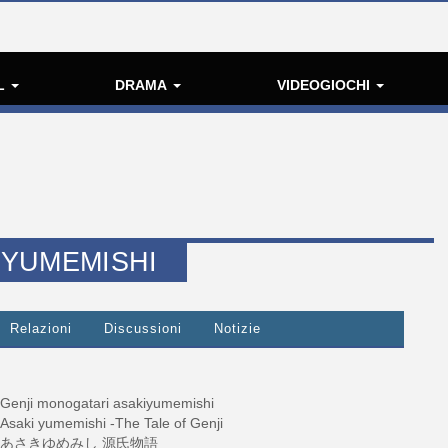
L
DRAMA
VIDEOGIOCHI
KIYUMEMISHI
Relazioni
Discussioni
Notizie
Genji monogatari asakiyumemishi
Asaki yumemishi -The Tale of Genji
あさきゆめみし 源氏物語