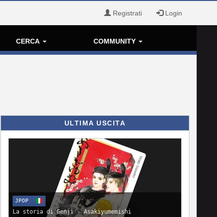
Registrati
Login
CERCA
COMMUNITY
ULTIMA USCITA
JPOP
La storia di Genji - Asakiyumemishi