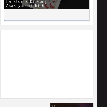
La Storia Di Genji -
Asakiyumemishi 6