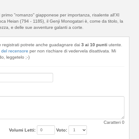
l primo "romanzo" giapponese per importanza, risalente all'XI
ca Heian (794 - 1185), il Genji Monogatari è, come da titolo, la
lezza, e delle sue avventure galanti a corte.
e registrati potrete anche guadagnare dai
3 ai 10 punti
utente.
del recensore
per non rischiare di vedervela disattivata. Mi
, leggetelo ;-)
Caratteri
0
Volumi Letti:
Voto: