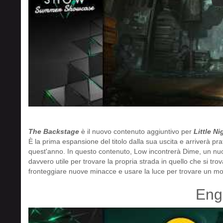
The Backstage
è il nuovo contenuto aggiuntivo per
Little Ni
È la prima espansione del titolo dalla sua uscita e arriverà pra
quest'anno. In questo contenuto, Low incontrerà Dime, un nu
davvero utile per trovare la propria strada in quello che si tro
fronteggiare nuove minacce e usare la luce per trovare un mod
Engi