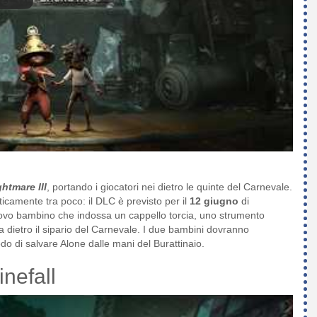
ghtmare III
, portando i giocatori nei dietro le quinte del Carnevale.
ticamente tra poco: il DLC è previsto per il
12 giugno
di
ovo bambino che indossa un cappello torcia, uno strumento
va dietro il sipario del Carnevale. I due bambini dovranno
o di salvare Alone dalle mani del Burattinaio.
nefall