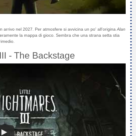
in arrivo nel 2027. Per atmosfere si avvicina un po' all'origina
Alan
iberamente la mappa di gioco. Sembra che una strana setta stia
 rimedio.
III - The Backstage