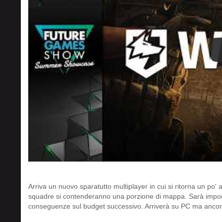
Arriva un nuovo sparatutto multiplayer in cui si ritorna un po' al
squadre si contenderanno una porzione di mappa. Sarà importan
conseguenze sul budget successivo. Arriverà su PC ma ancora