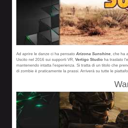
Ad aprire le danze ci ha pensato
Arizona Sunshine
, che ha 
Uscito nel 2016 sui supporti VR,
Vertigo Studio
ha traslato l'
mantenendo intatta l'esperienza. Si tratta di un titolo che pr
di zombie è praticamente la prassi. Arriverà su tutte le piatt
Wa