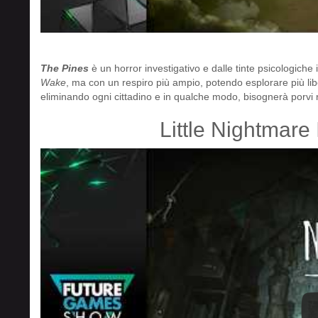
The Pines
è un horror investigativo e dalle tinte psicologiche 
Wake
, ma con un respiro più ampio, potendo esplorare più l
eliminando ogni cittadino e in qualche modo, bisognerà porvi
Little Nightmare 