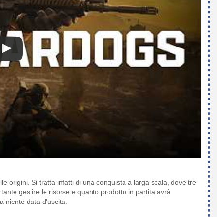
le origini. Si tratta infatti di una conquista a larga scala, dove tre
te gestire le risorse e quanto prodotto in partita avrà
 niente data d'uscita.