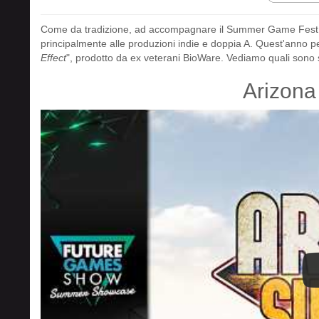
Come da tradizione, ad accompagnare il Summer Game Fest a
principalmente alle produzioni indie e doppia A. Quest'anno p
Effect
", prodotto da ex veterani BioWare. Vediamo quali sono st
Arizona