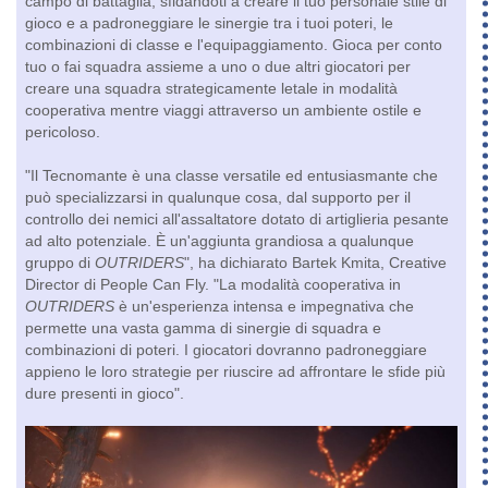
campo di battaglia, sfidandoti a creare il tuo personale stile di
gioco e a padroneggiare le sinergie tra i tuoi poteri, le
combinazioni di classe e l'equipaggiamento. Gioca per conto
tuo o fai squadra assieme a uno o due altri giocatori per
creare una squadra strategicamente letale in modalità
cooperativa mentre viaggi attraverso un ambiente ostile e
pericoloso.
"Il Tecnomante è una classe versatile ed entusiasmante che
può specializzarsi in qualunque cosa, dal supporto per il
controllo dei nemici all'assaltatore dotato di artiglieria pesante
ad alto potenziale. È un'aggiunta grandiosa a qualunque
gruppo di
OUTRIDERS
", ha dichiarato Bartek Kmita, Creative
Director di People Can Fly. "La modalità cooperativa in
OUTRIDERS
è un'esperienza intensa e impegnativa che
permette una vasta gamma di sinergie di squadra e
combinazioni di poteri. I giocatori dovranno padroneggiare
appieno le loro strategie per riuscire ad affrontare le sfide più
dure presenti in gioco".