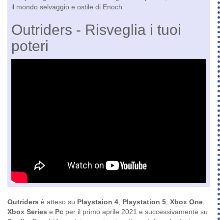
il mondo selvaggio e ostile di Enoch.
Outriders - Risveglia i tuoi
poteri
Outriders
è atteso su
Playstaion 4
,
Playstation 5
,
Xbox One
,
Xbox Series
e
Pc
per il primo aprile 2021 e successivamente su