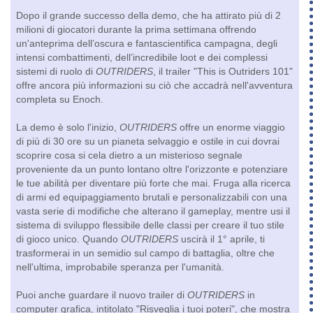
Dopo il grande successo della demo, che ha attirato più di 2
milioni di giocatori durante la prima settimana offrendo
un'anteprima dell’oscura e fantascientifica campagna, degli
intensi combattimenti, dell’incredibile loot e dei complessi
sistemi di ruolo di
OUTRIDERS
, il trailer "This is Outriders 101"
offre ancora più informazioni su ciò che accadrà nell'avventura
completa su Enoch.
La demo è solo l'inizio,
OUTRIDERS
offre un enorme viaggio
di più di 30 ore su un pianeta selvaggio e ostile in cui dovrai
scoprire cosa si cela dietro a un misterioso segnale
proveniente da un punto lontano oltre l'orizzonte e potenziare
le tue abilità per diventare più forte che mai. Fruga alla ricerca
di armi ed equipaggiamento brutali e personalizzabili con una
vasta serie di modifiche che alterano il gameplay, mentre usi il
sistema di sviluppo flessibile delle classi per creare il tuo stile
di gioco unico. Quando
OUTRIDERS
uscirà il 1° aprile, ti
trasformerai in un semidio sul campo di battaglia, oltre che
nell'ultima, improbabile speranza per l'umanità.
Puoi anche guardare il nuovo trailer di
OUTRIDERS
in
computer grafica, intitolato "Risveglia i tuoi poteri", che mostra