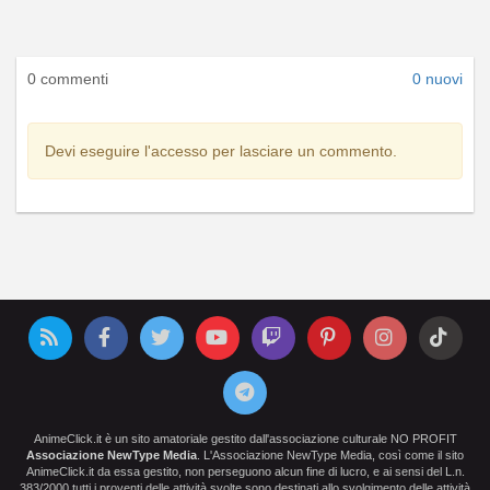
0 commenti
0 nuovi
Devi eseguire l'accesso per lasciare un commento.
AnimeClick.it è un sito amatoriale gestito dall'associazione culturale NO PROFIT
Associazione NewType Media
. L'Associazione NewType Media, così come il sito
AnimeClick.it da essa gestito, non perseguono alcun fine di lucro, e ai sensi del L.n.
383/2000 tutti i proventi delle attività svolte sono destinati allo svolgimento delle attività