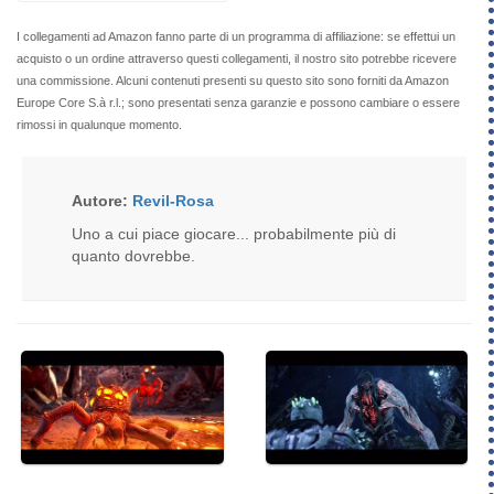
I collegamenti ad Amazon fanno parte di un programma di affiliazione: se effettui un
acquisto o un ordine attraverso questi collegamenti, il nostro sito potrebbe ricevere
una commissione. Alcuni contenuti presenti su questo sito sono forniti da Amazon
Europe Core S.à r.l.; sono presentati senza garanzie e possono cambiare o essere
rimossi in qualunque momento.
Autore:
Revil-Rosa
Uno a cui piace giocare... probabilmente più di
quanto dovrebbe.