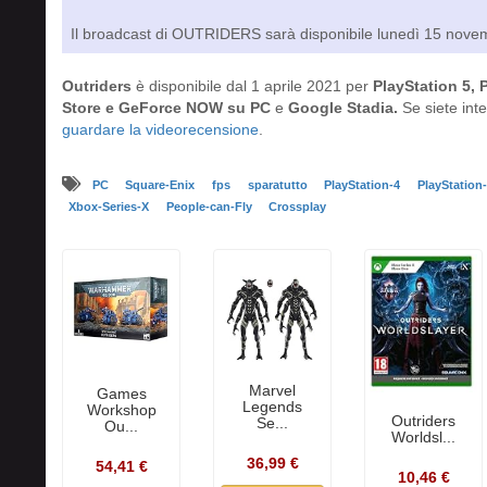
Il broadcast di OUTRIDERS sarà disponibile lunedì 15 nove
Outriders
è disponibile dal 1 aprile 2021 per
PlayStation 5, 
Store e GeForce NOW su PC
e
Google Stadia.
Se siete inte
guardare la videorecensione
.
PC
Square-Enix
fps
sparatutto
PlayStation-4
PlayStation
Xbox-Series-X
People-can-Fly
Crossplay
Marvel
Games
Legends
Workshop
Outriders
Se...
Ou...
Worldsl...
36,99 €
54,41 €
10,46 €