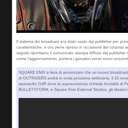
Il sistema dei broadcast era stato usato dal publisher per prese
caratteristiche, e ora viene ripreso in occasione del corpos
seguito riportiamo il comunicato stampa diffuso dal publisher 
come l'aggiornamento, porterà i giocatori verso nuovi orizzont
SQUARE ENIX è lieta di annunciare che un nuovo broadcast
di OUTRIDERS andrà in onda prossima settimana, il 15 novem
sparatutto GdR dove la sopravvivenza richiede brutalità di P
BULLETSTORM, e Square Enix External Studios, gli ideat