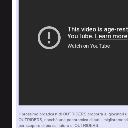
Il prossimo broadcast di OUTRIDERS proporrà ai giocatori un
OUTRIDERS, nonché una panoramica di tutti i miglioramenti app
per scoprire di più sul futuro di OUTRIDERS.