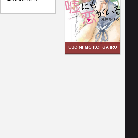
USO NI MO KOI GA IRU