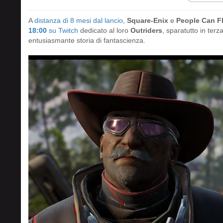
A
distanza di 8 mesi dal lancio
,
Square-Enix
e
People Can F
18:00
su Twitch
dedicato al loro
Outriders
, sparatutto in ter
entusiasmante storia di fantascienza.