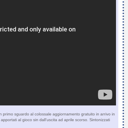
 primo sguardo al colossale aggiornamento gratuito in arrivo in
ortati al gioco sin dall'uscita ad aprile scorso. Sintonizzati