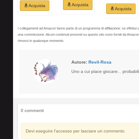
Acquista
Acquista
Acquista
I collegamenti ad Amazon fanno parte di un programma di affiliazione: se effettui u
una commissione. Alcuni contenuti presenti su questo sito sono forniti da Amaz
rimossi in qualunque momento.
Autore:
Revil-Rosa
Uno a cui piace giocare... probabi
0 commenti
Devi eseguire l'accesso per lasciare un commento.