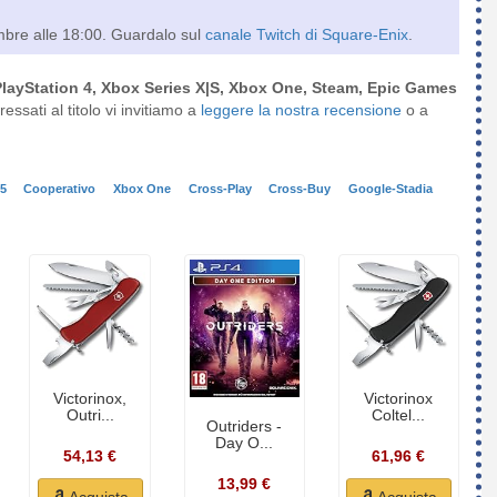
mbre alle 18:00. Guardalo sul
canale Twitch di Square-Enix
.
PlayStation 4, Xbox Series X|S, Xbox One, Steam, Epic Games
ressati al titolo vi invitiamo a
leggere la nostra recensione
o a
-5
Cooperativo
Xbox One
Cross-Play
Cross-Buy
Google-Stadia
Victorinox,
Victorinox
Outri...
Coltel...
Outriders -
Day O...
54,13 €
61,96 €
13,99 €
Acquista
Acquista