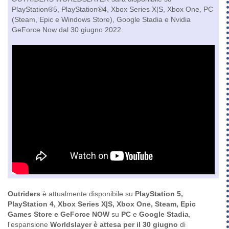
PlayStation®5, PlayStation®4, Xbox Series X|S, Xbox One, PC
(Steam, Epic e Windows Store), Google Stadia e Nvidia
GeForce Now dal 30 giugno 2022.
Outriders
è attualmente disponibile su
PlayStation 5,
PlayStation 4, Xbox Series X|S, Xbox One, Steam, Epic
Games Store e GeForce NOW
su
PC
e
Google Stadia
,
l'espansione
Worldslayer è attesa per il 30 giugno
di