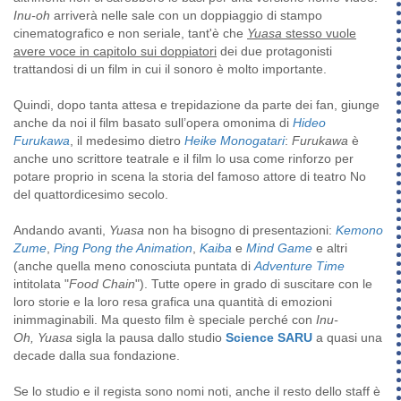
Inu-oh
arriverà nelle sale con un doppiaggio di stampo
cinematografico e non seriale, tant'è che
Yuasa
stesso vuole
avere voce in capitolo sui doppiatori
dei due protagonisti
trattandosi di un film in cui il sonoro è molto importante.
Quindi, dopo tanta attesa e trepidazione da parte dei fan, giunge
anche da noi il film basato sull’opera omonima di
Hideo
Furukawa
, il medesimo dietro
Heike Monogatari
:
Furukawa
è
anche uno scrittore teatrale e il film lo usa come rinforzo per
potare proprio in scena la storia del famoso attore di teatro No
del quattordicesimo secolo.
Andando avanti,
Yuasa
non ha bisogno di presentazioni:
Kemono
Zume
,
Ping Pong the Animation
,
Kaiba
e
Mind Game
e altri
(anche quella meno conosciuta puntata di
Adventure Time
intitolata "
Food Chain
"). Tutte opere in grado di suscitare con le
loro storie e la loro resa grafica una quantità di emozioni
inimmaginabili. Ma questo film è speciale perché con
Inu-
Oh,
Yuasa
sigla la pausa dallo studio
Science SARU
a quasi una
decade dalla sua fondazione.
Se lo studio e il regista sono nomi noti, anche il resto dello staff è