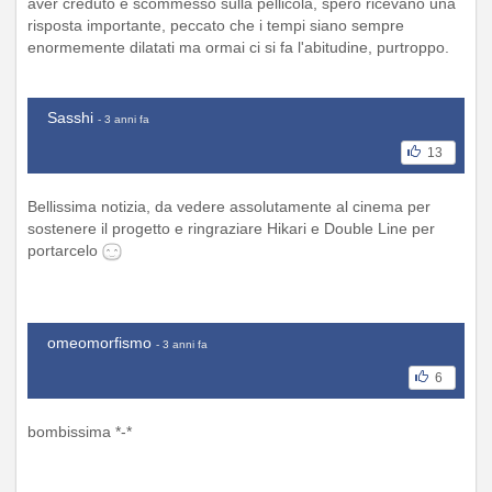
aver creduto e scommesso sulla pellicola, spero ricevano una
risposta importante, peccato che i tempi siano sempre
enormemente dilatati ma ormai ci si fa l'abitudine, purtroppo.
Sasshi
- 3 anni fa
13
Bellissima notizia, da vedere assolutamente al cinema per
sostenere il progetto e ringraziare Hikari e Double Line per
portarcelo
omeomorfismo
- 3 anni fa
6
bombissima *-*