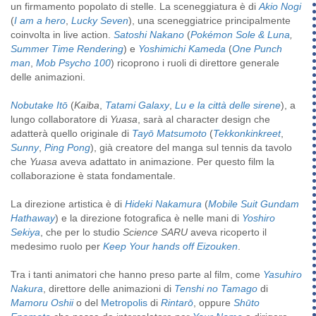
un firmamento popolato di stelle. La sceneggiatura è di
Akio Nogi
(
I am a hero
,
Lucky Seven
), una sceneggiatrice principalmente
coinvolta in live action.
Satoshi Nakano
(
Pokémon Sole & Luna
,
Summer Time Rendering
) e
Yoshimichi Kameda
(
One Punch
man
,
Mob Psycho 100
) ricoprono i ruoli di direttore generale
delle animazioni.
Nobutake Itō
(
Kaiba
,
Tatami Galaxy
,
Lu e la città delle sirene
), a
lungo collaboratore di
Yuasa
, sarà al character design che
adatterà quello originale di
Tayō Matsumoto
(
Tekkonkinkreet
,
Sunny
,
Ping Pong
), già creatore del manga sul tennis da tavolo
che
Yuasa
aveva adattato in animazione. Per questo film la
collaborazione è stata fondamentale.
La direzione artistica è di
Hideki Nakamura
(
Mobile Suit Gundam
Hathaway
) e la direzione fotografica è nelle mani di
Yoshiro
Sekiya
, che per lo studio
Science SARU
aveva ricoperto il
medesimo ruolo per
Keep Your hands off Eizouken
.
Tra i tanti animatori che hanno preso parte al film, come
Yasuhiro
Nakura
, direttore delle animazioni di
Tenshi no Tamago
di
Mamoru Oshii
o del
Metropolis
di
Rintarō
, oppure
Shūto