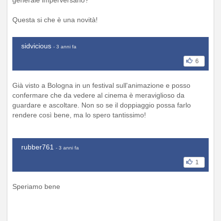
generale imperversano?
Questa si che è una novità!
sidvicious
- 3 anni fa
6
Già visto a Bologna in un festival sull'animazione e posso
confermare che da vedere al cinema è meraviglioso da
guardare e ascoltare. Non so se il doppiaggio possa farlo
rendere così bene, ma lo spero tantissimo!
rubber761
- 3 anni fa
1
Speriamo bene