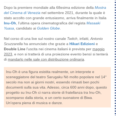
Dopo la premiere mondiale alla 68esima edizione della
Mostra
del Cinema di Venezia
nel settembre 2021, durante la quale è
stato accolto con grande entusiasmo, arriva finalmente in Italia
Inu-Oh
, l’ultima opera cinematografica del regista
Masaaki
Yuasa
, candidato ai
Golden Globe
.
Nel corso di una live sul nostro canale
Twitch
, infatti,
Antonio
Scuzzarella
ha annunciato che grazie a
Hikari Edizioni
e
Double Line
l'uscita nei cinema italiani è prevista per
maggio
2023,
e non si tratterà di una proiezione evento bensì si tenterà
di
mandarlo nelle sale con distribuzione ordinaria
.
Inu-Oh è una figura esistita realmente, un interprete e
sceneggiatore del teatro Sarugaku Nō molto popolare nel 14°
secolo ma non ai giorni nostri, essendo rimasti ben pochi
documenti sulla sua vita. Adesso, circa 600 anni dopo, questo
progetto su Inu-Oh ci narra storie di fratellanza tra Inu-Oh,
scomparso dalla storia, e un certo suonatore di Biwa.
Un'opera piena di musica e danze.