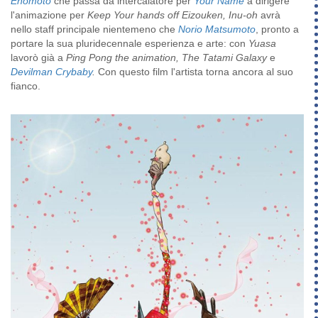
Enomoto
che passa da intercalatore per
Your Name
a dirigere
l'animazione per
Keep Your hands off Eizouken, Inu-oh
avrà
nello staff principale nientemeno che
Norio Matsumoto
, pronto a
portare la sua pluridecennale esperienza e arte: con
Yuasa
lavorò già a
Ping Pong the animation, The Tatami Galaxy
e
Devilman Crybaby
.
Con questo film l'artista torna ancora al suo
fianco.