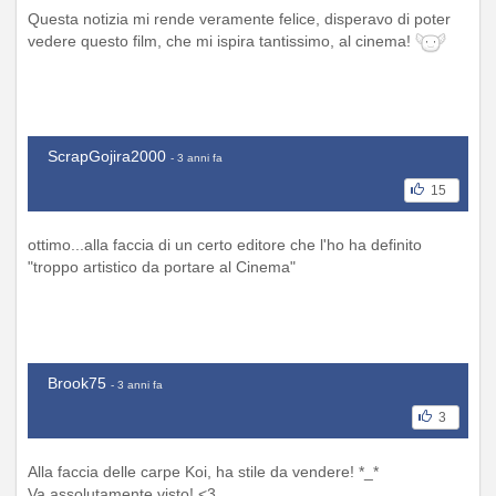
Questa notizia mi rende veramente felice, disperavo di poter
vedere questo film, che mi ispira tantissimo, al cinema!
ScrapGojira2000
- 3 anni fa
15
ottimo...alla faccia di un certo editore che l'ho ha definito
"troppo artistico da portare al Cinema"
Brook75
- 3 anni fa
3
Alla faccia delle carpe Koi, ha stile da vendere! *_*
Va assolutamente visto! <3