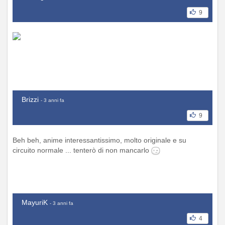
9
Brizzi
- 3 anni fa
9
Beh beh, anime interessantissimo, molto originale e su
circuito normale ... tenterò di non mancarlo
MayuriK
- 3 anni fa
4