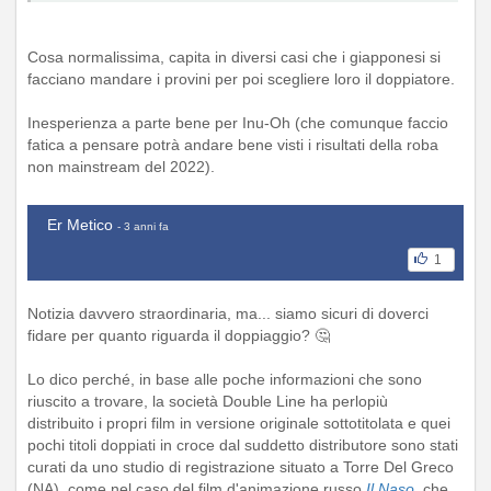
Cosa normalissima, capita in diversi casi che i giapponesi si
facciano mandare i provini per poi scegliere loro il doppiatore.
Inesperienza a parte bene per Inu-Oh (che comunque faccio
fatica a pensare potrà andare bene visti i risultati della roba
non mainstream del 2022).
Er Metico
- 3 anni fa
1
Notizia davvero straordinaria, ma... siamo sicuri di doverci
fidare per quanto riguarda il doppiaggio? 🤔
Lo dico perché, in base alle poche informazioni che sono
riuscito a trovare, la società Double Line ha perlopiù
distribuito i propri film in versione originale sottotitolata e quei
pochi titoli doppiati in croce dal suddetto distributore sono stati
curati da uno studio di registrazione situato a Torre Del Greco
(NA), come nel caso del film d'animazione russo
Il Naso
, che