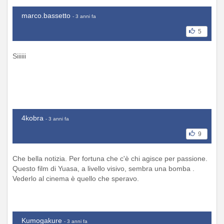
marco.bassetto
- 3 anni fa
5
Siiiiii
4kobra
- 3 anni fa
9
Che bella notizia. Per fortuna che c'è chi agisce per passione.
Questo film di Yuasa, a livello visivo, sembra una bomba .
Vederlo al cinema è quello che speravo.
Kumogakure
- 3 anni fa