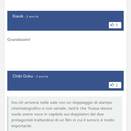
Kiavik
- 3 anni fa
0
Grandissimi!
Chibi Goku
- 3 anni fa
2
Inu-oh arriverà nelle sale con un doppiaggio di stampo
cinematografico e non seriale, tant'è che Yuasa stesso
vuole avere voce in capitolo sui doppiatori dei due
protagonisti trattandosi di un film in cui il sonoro è molto
importante.