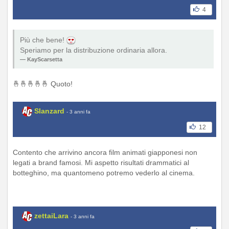
4
Più che bene!
Speriamo per la distribuzione ordinaria allora.
KayScarsetta
🤞🤞🤞🤞🤞 Quoto!
Slanzard
- 3 anni fa
12
Contento che arrivino ancora film animati giapponesi non
legati a brand famosi. Mi aspetto risultati drammatici al
botteghino, ma quantomeno potremo vederlo al cinema.
zettaiLara
- 3 anni fa