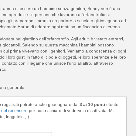
 il trauma di essere un bambino senza genitori, Sunny non è una
ome agrodolce: le persone che lavorano all'orfanotrofio si
io gli preparano il pranzo da portare a scuola o gli insegnano ad
chiamato Haruo di odorare ogni mattina un flaconcino di crema
ata nel giardino dell'orfanotrofio. Agli adulti è vietato entrarci,
i e giocattoli. Salendo su questa macchina i bambini possono
 in cui prima vivevano con i genitori. Veniamo a conoscenza di ogni
o i loro gusti in fatto di cibo e di oggetti, le loro speranze e le loro
contatto con il legame che unisce l’uno all'altro, attraverso
rto.
ria generale.
e registrati potrete anche guadagnare dai
3 ai 10 punti
utente.
del recensore
per non rischiare di vedervela disattivata. Mi
, leggetelo ;-)