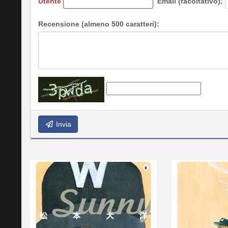
Utente
Email (facoltativo):
Recensione (almeno 500 caratteri):
Invia