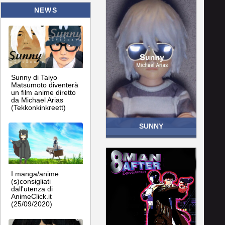
NEWS
Sunny di Taiyo
Matsumoto diventerà
un film anime diretto
da Michael Arias
(Tekkonkinkreett)
SUNNY
I manga/anime
(s)consigliati
dall'utenza di
AnimeClick.it
(25/09/2020)