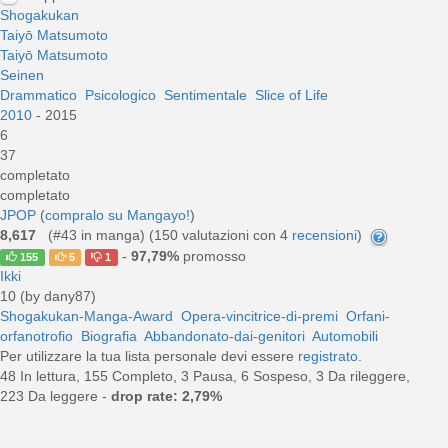
Shogakukan
Taiyō Matsumoto
Taiyō Matsumoto
Seinen
Drammatico
Psicologico
Sentimentale
Slice of Life
2010
- 2015
6
37
completato
completato
JPOP
(
compralo su Mangayo!
)
8,617
(#43 in manga) (
150
valutazioni con 4
recensioni
)
-
97,79%
promosso
155
5
1
Ikki
10 (by dany87)
Shogakukan-Manga-Award
Opera-vincitrice-di-premi
Orfani-
orfanotrofio
Biografia
Abbandonato-dai-genitori
Automobili
Per utilizzare la tua lista personale devi essere
registrato
.
48 In lettura, 155 Completo, 3 Pausa, 6 Sospeso, 3 Da rileggere,
223 Da leggere -
drop rate: 2,79%