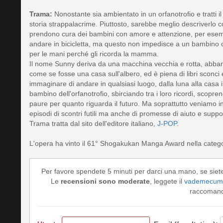
Trama:
Nonostante sia ambientato in un orfanotrofio e tratti
storia strappalacrime. Piuttosto, sarebbe meglio descriverlo c
prendono cura dei bambini con amore e attenzione, per esemp
andare in bicicletta, ma questo non impedisce a un bambino 
per le mani perché gli ricorda la mamma.
Il nome Sunny deriva da una macchina vecchia e rotta, abbandon
come se fosse una casa sull'albero, ed è piena di libri sconc
immaginare di andare in qualsiasi luogo, dalla luna alla casa
bambino dell'orfanotrofio, sbirciando tra i loro ricordi, scoprend
paure per quanto riguarda il futuro. Ma soprattutto veniamo in 
episodi di scontri futili ma anche di promesse di aiuto e suppo
Trama tratta dal sito dell'editore italiano,
J-POP
.
L'opera ha vinto il 61° Shogakukan Manga Award nella catego
Per favore spendete 5 minuti per darci una mano, se siet
Le
recensioni sono moderate
, leggete il
vademecum 
raccomando