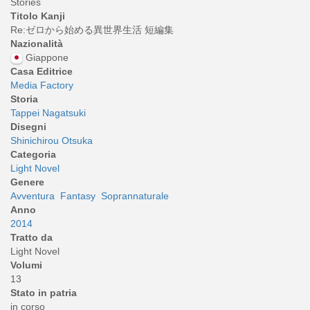
Stories
Titolo Kanji
Re:ゼロから始める異世界生活 短編集
Nazionalità
Giappone
Casa Editrice
Media Factory
Storia
Tappei Nagatsuki
Disegni
Shinichirou Otsuka
Categoria
Light Novel
Genere
Avventura
Fantasy
Soprannaturale
Anno
2014
Tratto da
Light Novel
Volumi
13
Stato in patria
in corso