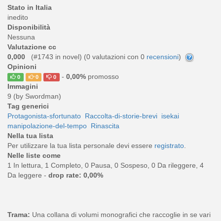
Stato in Italia
inedito
Disponibilità
Nessuna
Valutazione cc
0,000
(#1743 in novel) (
0
valutazioni con 0
recensioni
)
Opinioni
-
0,00%
promosso
0
0
0
Immagini
9 (by Swordman)
Tag generici
Protagonista-sfortunato
Raccolta-di-storie-brevi
isekai
manipolazione-del-tempo
Rinascita
Nella tua lista
Per utilizzare la tua lista personale devi essere
registrato
.
Nelle liste come
1 In lettura, 1 Completo, 0 Pausa, 0 Sospeso, 0 Da rileggere, 4
Da leggere -
drop rate: 0,00%
Trama:
Una collana di volumi monografici che raccoglie in se vari