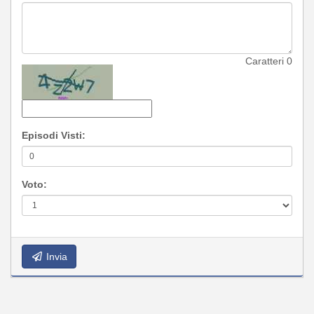
Caratteri
0
Episodi Visti:
Voto:
Invia