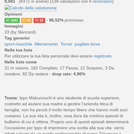
8,081
(#372 in anime) (
138
valutazioni con 6
recensioni
)
Opinioni
-
96,52%
promosso
1083
40
19
Immagini
23 (by Slanzard)
Tag generici
sport-maschile
Allenamento
Tornei
pugilato-boxe
Nella tua lista
Per utilizzare la tua lista personale devi essere
registrato
.
Nelle liste come
31 In visione, 182 Completo, 17 Pausa, 12 Sospeso, 3 Da
rivedere, 82 Da vedere -
drop rate: 4,90%
Trama:
Ippo Makunouchi è uno studente di scuola superiore,
costretto ad aiutare sua madre a gestire l'azienda ittica di
famiglia, non ha perciò il molto tempo libero che hanno molti suoi
coetanei. La sua vita è, inoltre, resa dura da continui episodi di
bullismo di cui è vittima. Proprio uno di questi episodi determinerà
l’occasione per Ippo di imprimere una svolta alla sua vita: verrà
infatti salvato da un pugile professionista di nome Takamura e