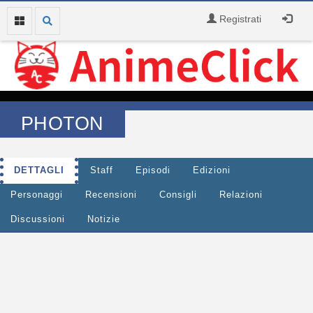
Registrati
PHOTON
DETTAGLI
Staff
Episodi
Edizioni
Personaggi
Recensioni
Consigli
Relazioni
Discussioni
Notizie