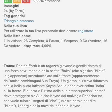
-
0,00%
promosso
0
0
0
Immagini
24 (by Testu)
Tag generici
Triangolo-amoroso
Nella tua lista
Per utilizzare la tua lista personale devi essere
registrato
.
Nelle liste come
1 In visione, 23 Completo, 0 Pausa, 1 Sospeso, 0 Da rivedere, 16
Da vedere -
drop rate: 4,00%
Trama:
Photon Earth è un ragazzo giovane e gentile dotato di
una forza sovrumana e della scritta "Baka" (che significa "idiota"
in giapponese) scarabocchiato sulla fronte (apparentemente
dall'amica combinaguai Aun Freya). Un giorno, si ritrova fidanzato
con la bella pilota latitante Keyne Acqua dopo aver scritto "baka"
sulla fronte. E questa è l'ultima delle sue preoccupazioni, perché
deve proteggere sia Aun che Keyne dal malvagio Papacharino,
che vuole rubare i segreti di "Aho" (un'altra parola per dire
"idiota"), l'energia dalla nave del nonno di Keyne.