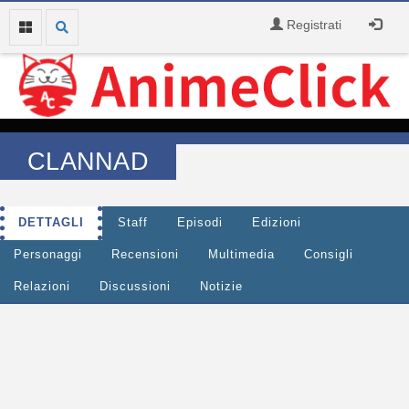
Registrati
CLANNAD
DETTAGLI
Staff
Episodi
Edizioni
Personaggi
Recensioni
Multimedia
Consigli
Relazioni
Discussioni
Notizie