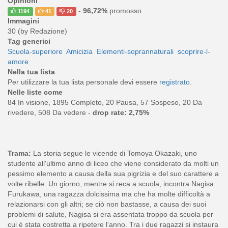
Opinioni
-
96,72%
promosso
1194
41
20
Immagini
30 (by Redazione)
Tag generici
Scuola-superiore
Amicizia
Elementi-soprannaturali
scoprire-l-
amore
Nella tua lista
Per utilizzare la tua lista personale devi essere
registrato
.
Nelle liste come
84 In visione, 1895 Completo, 20 Pausa, 57 Sospeso, 20 Da
rivedere, 508 Da vedere -
drop rate: 2,75%
Trama:
La storia segue le vicende di Tomoya Okazaki, uno
studente all'ultimo anno di liceo che viene considerato da molti un
pessimo elemento a causa della sua pigrizia e del suo carattere a
volte ribelle. Un giorno, mentre si reca a scuola, incontra Nagisa
Furukawa, una ragazza dolcissima ma che ha molte difficoltà a
relazionarsi con gli altri; se ciò non bastasse, a causa dei suoi
problemi di salute, Nagisa si era assentata troppo da scuola per
cui è stata costretta a ripetere l'anno. Tra i due ragazzi si instaura