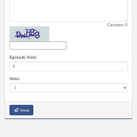
Caratteri
0
Episodi Visti:
Voto:
Invia