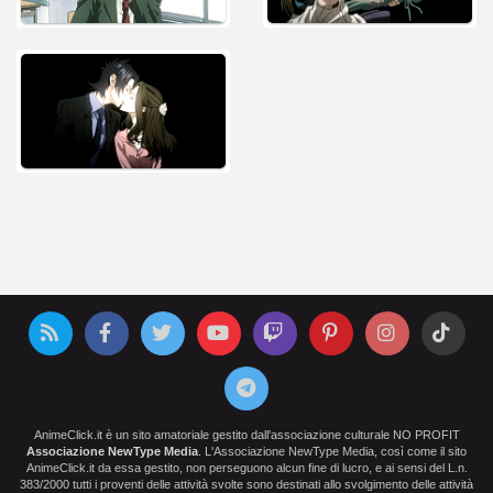
AnimeClick.it è un sito amatoriale gestito dall'associazione culturale NO PROFIT
Associazione NewType Media
. L'Associazione NewType Media, così come il sito
AnimeClick.it da essa gestito, non perseguono alcun fine di lucro, e ai sensi del L.n.
383/2000 tutti i proventi delle attività svolte sono destinati allo svolgimento delle attività