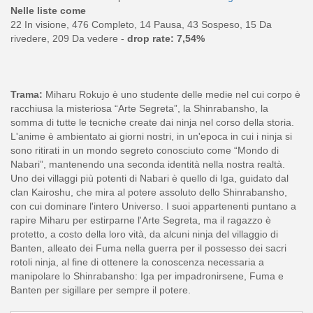
Nelle liste come
22 In visione, 476 Completo, 14 Pausa, 43 Sospeso, 15 Da
rivedere, 209 Da vedere -
drop rate: 7,54%
Trama:
Miharu Rokujo è uno studente delle medie nel cui corpo è
racchiusa la misteriosa “Arte Segreta”, la Shinrabansho, la
somma di tutte le tecniche create dai ninja nel corso della storia.
L'anime è ambientato ai giorni nostri, in un'epoca in cui i ninja si
sono ritirati in un mondo segreto conosciuto come “Mondo di
Nabari”, mantenendo una seconda identità nella nostra realtà.
Uno dei villaggi più potenti di Nabari è quello di Iga, guidato dal
clan Kairoshu, che mira al potere assoluto dello Shinrabansho,
con cui dominare l'intero Universo. I suoi appartenenti puntano a
rapire Miharu per estirparne l'Arte Segreta, ma il ragazzo è
protetto, a costo della loro vità, da alcuni ninja del villaggio di
Banten, alleato dei Fuma nella guerra per il possesso dei sacri
rotoli ninja, al fine di ottenere la conoscenza necessaria a
manipolare lo Shinrabansho: Iga per impadronirsene, Fuma e
Banten per sigillare per sempre il potere.