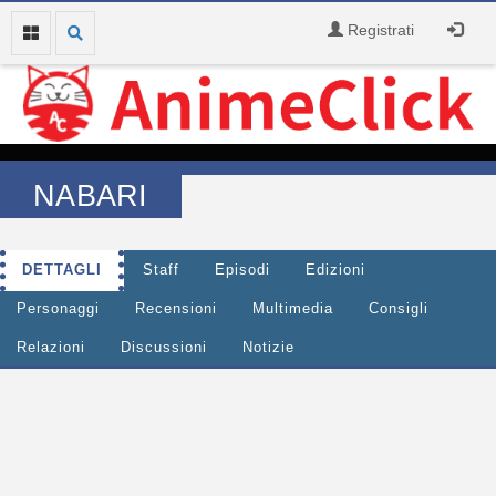
Registrati
NABARI
DETTAGLI
Staff
Episodi
Edizioni
Personaggi
Recensioni
Multimedia
Consigli
Relazioni
Discussioni
Notizie