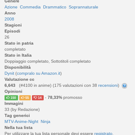
Genere
Azione
Commedia
Drammatico
Soprannaturale
Anno
2008
Stagioni
Episodi
26
Stato in patria
completato
Stato in Italia
Doppiaggio completato, Sottotitoli completato
Disponibilità
Dynit
(
compralo su Amazon.it
)
Valutazione cc
6,643
(#4100 in anime) (
175
valutazioni con 38
recensioni
)
Opinioni
-
78,33%
promosso
150
55
14
Immagini
33 (by Redazione)
Tag generici
MTV-Anime-Night
Ninja
Nella tua lista
Per utilizzare la tua lista personale devi essere
registrato
.