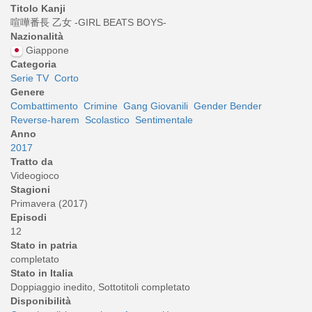
Titolo Kanji
喧嘩番長 乙女 -GIRL BEATS BOYS-
Nazionalità
Giappone
Categoria
Serie TV
Corto
Genere
Combattimento
Crimine
Gang Giovanili
Gender Bender
Reverse-harem
Scolastico
Sentimentale
Anno
2017
Tratto da
Videogioco
Stagioni
Primavera (2017)
Episodi
12
Stato in patria
completato
Stato in Italia
Doppiaggio inedito, Sottotitoli completato
Disponibilità