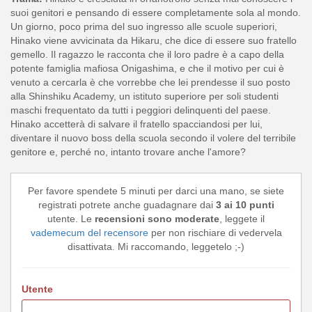
suoi genitori e pensando di essere completamente sola al mondo.
Un giorno, poco prima del suo ingresso alle scuole superiori,
Hinako viene avvicinata da Hikaru, che dice di essere suo fratello
gemello. Il ragazzo le racconta che il loro padre è a capo della
potente famiglia mafiosa Onigashima, e che il motivo per cui è
venuto a cercarla è che vorrebbe che lei prendesse il suo posto
alla Shinshiku Academy, un istituto superiore per soli studenti
maschi frequentato da tutti i peggiori delinquenti del paese.
Hinako accetterà di salvare il fratello spacciandosi per lui,
diventare il nuovo boss della scuola secondo il volere del terribile
genitore e, perché no, intanto trovare anche l'amore?
Per favore spendete 5 minuti per darci una mano, se siete
registrati potrete anche guadagnare dai
3 ai 10 punti
utente. Le
recensioni sono moderate
, leggete il
vademecum del recensore
per non rischiare di vedervela
disattivata. Mi raccomando, leggetelo ;-)
Utente