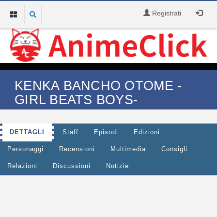
Registrati
KENKA BANCHO OTOME -
GIRL BEATS BOYS-
DETTAGLI
Staff
Episodi
Edizioni
Personaggi
Recensioni
Multimedia
Consigli
Relazioni
Discussioni
Notizie