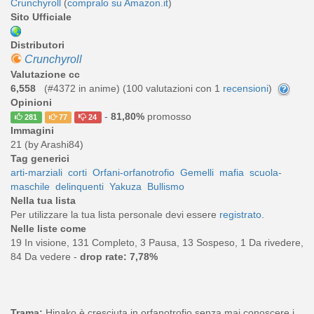
Crunchyroll
(
compralo su Amazon.it
)
Sito Ufficiale
Distributori
Crunchyroll
Valutazione cc
6,558
(#4372 in anime) (
100
valutazioni con 1
recensioni
)
Opinioni
-
81,80%
promosso
281
77
24
Immagini
21 (by Arashi84)
Tag generici
arti-marziali
corti
Orfani-orfanotrofio
Gemelli
mafia
scuola-
maschile
delinquenti
Yakuza
Bullismo
Nella tua lista
Per utilizzare la tua lista personale devi essere
registrato
.
Nelle liste come
19 In visione, 131 Completo, 3 Pausa, 13 Sospeso, 1 Da rivedere,
84 Da vedere -
drop rate: 7,78%
Trama:
Hinako è cresciuta in orfanotrofio senza mai conoscere i