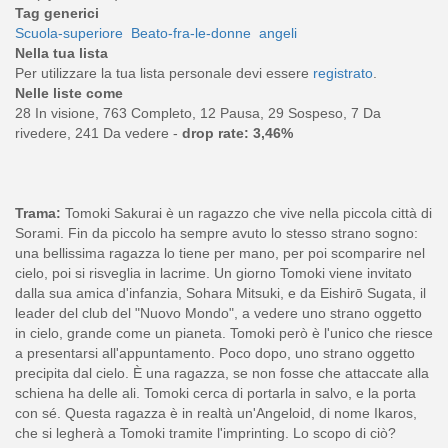
Tag generici
Scuola-superiore
Beato-fra-le-donne
angeli
Nella tua lista
Per utilizzare la tua lista personale devi essere
registrato
.
Nelle liste come
28 In visione, 763 Completo, 12 Pausa, 29 Sospeso, 7 Da
rivedere, 241 Da vedere -
drop rate: 3,46%
Trama:
Tomoki Sakurai è un ragazzo che vive nella piccola città di
Sorami. Fin da piccolo ha sempre avuto lo stesso strano sogno:
una bellissima ragazza lo tiene per mano, per poi scomparire nel
cielo, poi si risveglia in lacrime. Un giorno Tomoki viene invitato
dalla sua amica d'infanzia, Sohara Mitsuki, e da Eishirō Sugata, il
leader del club del "Nuovo Mondo", a vedere uno strano oggetto
in cielo, grande come un pianeta. Tomoki però è l'unico che riesce
a presentarsi all'appuntamento. Poco dopo, uno strano oggetto
precipita dal cielo. È una ragazza, se non fosse che attaccate alla
schiena ha delle ali. Tomoki cerca di portarla in salvo, e la porta
con sé. Questa ragazza è in realtà un'Angeloid, di nome Ikaros,
che si legherà a Tomoki tramite l'imprinting. Lo scopo di ciò?