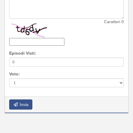
Caratteri
0
Episodi Visti:
Voto:
Invia