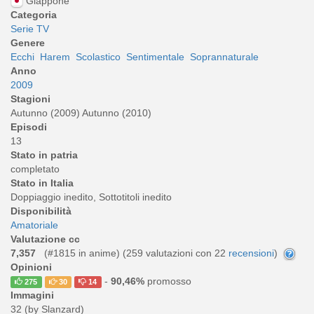
Giappone
Categoria
Serie TV
Genere
Ecchi
Harem
Scolastico
Sentimentale
Soprannaturale
Anno
2009
Stagioni
Autunno (2009) Autunno (2010)
Episodi
13
Stato in patria
completato
Stato in Italia
Doppiaggio inedito, Sottotitoli inedito
Disponibilità
Amatoriale
Valutazione cc
7,357
(#1815 in anime) (
259
valutazioni con 22
recensioni
)
Opinioni
-
90,46%
promosso
275
30
14
Immagini
32 (by Slanzard)