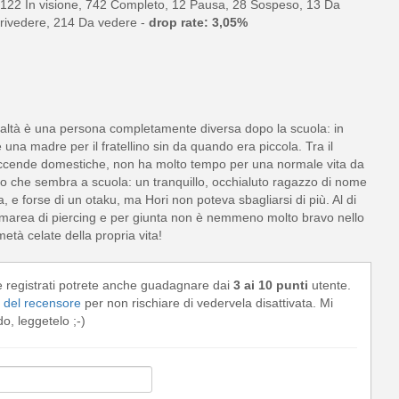
122 In visione, 742 Completo, 12 Pausa, 28 Sospeso, 13 Da
rivedere, 214 Da vedere -
drop rate: 3,05%
altà è una persona completamente diversa dopo la scuola: in
una madre per il fratellino sin da quando era piccola. Tra il
 faccende domestiche, non ha molto tempo per una normale vita da
lo che sembra a scuola: un tranquillo, occhialuto ragazzo di nome
 e forse di un otaku, ma Hori non poteva sbagliarsi di più. Al di
 marea di piercing e per giunta non è nemmeno molto bravo nello
età celate della propria vita!
e registrati potrete anche guadagnare dai
3 ai 10 punti
utente.
del recensore
per non rischiare di vedervela disattivata. Mi
, leggetelo ;-)