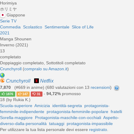
Horimiya
ホリミヤ
Giappone
Serie TV
Commedia
Scolastico
Sentimentale
Slice of Life
2021
Manga Shounen
Inverno (2021)
13
completato
Doppiaggio completato, Sottotitoli completato
Crunchyroll
(
compralo su Amazon.it
)
Crunchyroll
Netflix
7,870
(#669 in anime) (
680
valutazioni con 13
recensioni
)
-
94,72%
promosso
1876
147
31
18 (by Rukia K.)
Scuola-superiore
Amicizia
identità-segreta
protagonista-
femminile-indipendente
protagonista-femminile-popolare
fratelli
Sorella-maggiore
Protagonista-maschile-con-occhiali
Aspetto-
diverso-dalla-personalità
tatuaggi
protagonista-impassibile
Per utilizzare la tua lista personale devi essere
registrato
.