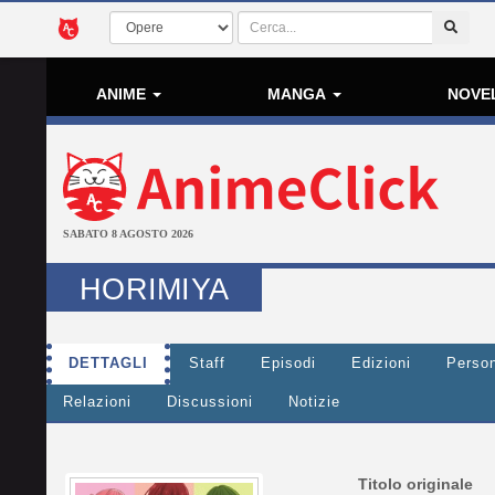
ANIME
MANGA
NOVE
SABATO 8 AGOSTO 2026
HORIMIYA
DETTAGLI
Staff
Episodi
Edizioni
Perso
Relazioni
Discussioni
Notizie
Titolo originale