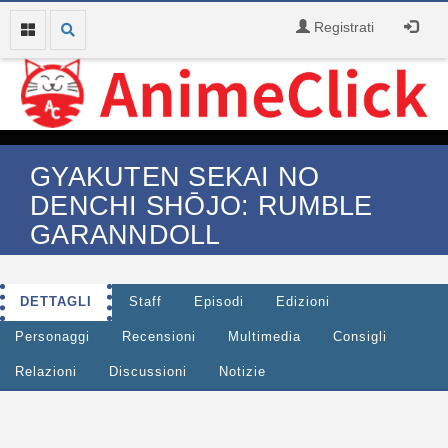
Registrati
GYAKUTEN SEKAI NO
DENCHI SHŌJO: RUMBLE
GARANNDOLL
DETTAGLI
Staff
Episodi
Edizioni
Personaggi
Recensioni
Multimedia
Consigli
Relazioni
Discussioni
Notizie