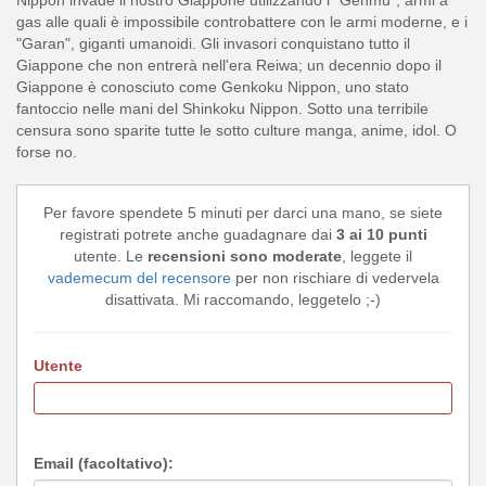
Nippon invade il nostro Giappone utilizzando i "Genmu", armi a
gas alle quali è impossibile controbattere con le armi moderne, e i
"Garan", giganti umanoidi. Gli invasori conquistano tutto il
Giappone che non entrerà nell'era Reiwa; un decennio dopo il
Giappone è conosciuto come Genkoku Nippon, uno stato
fantoccio nelle mani del Shinkoku Nippon. Sotto una terribile
censura sono sparite tutte le sotto culture manga, anime, idol. O
forse no.
Per favore spendete 5 minuti per darci una mano, se siete
registrati potrete anche guadagnare dai
3 ai 10 punti
utente. Le
recensioni sono moderate
, leggete il
vademecum del recensore
per non rischiare di vedervela
disattivata. Mi raccomando, leggetelo ;-)
Utente
Email (facoltativo):