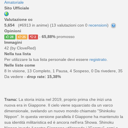
Amatoriale
Sito Ufficiale
Valutazione cc
5,654
(#6913 in anime) (
13
valutazioni con 0
recensioni
)
Opinioni
-
65,88%
promosso
28
25
2
Immagini
42 (by CloveRed)
Nella tua lista
Per utilizzare la tua lista personale devi essere
registrato
.
Nelle liste come
8 In visione, 13 Completo, 1 Pausa, 4 Sospeso, 0 Da rivedere, 35
Da vedere -
drop rate: 15,38%
Trama:
La storia inizia nel 2019, proprio prima che inizi una
nuova era in Giappone. Il cielo viene squarciato da un varco
dimensionale, svelando un nuovo mondo chiamato "Shinkoku
Nippon". In questa versione parallela il Giappone ha mantenuto la
sua identità militaristica ed è ancora nell'era Showa. Shinoku