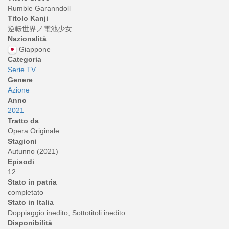
Rumble Garanndoll
Titolo Kanji
逆転世界ノ電池少女
Nazionalità
Giappone
Categoria
Serie TV
Genere
Azione
Anno
2021
Tratto da
Opera Originale
Stagioni
Autunno (2021)
Episodi
12
Stato in patria
completato
Stato in Italia
Doppiaggio inedito, Sottotitoli inedito
Disponibilità