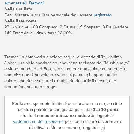
arti-marziali
Demoni
Nella tua lista
Per utilizzare la tua lista personale devi essere
registrato
.
Nelle liste come
20 In visione, 100 Completo, 2 Pausa, 19 Sospeso, 3 Da rivedere,
140 Da vedere -
drop rate: 13,19%
Trama:
La commedia d'azione segue le vicende di Tsukishima
Jinbee, un abile spadaccino, che viene reclutato dal "Mushibugyo"
e viene mandato ad Edo, senza sapere quale sia esattamente la
sua missione. Una volta arrivato sul posto, gli appare subito
chiaro, che deve salvare i cittadini da dei orribili mostri, che
stanno facendo una strage.
Per favore spendete 5 minuti per darci una mano, se siete
registrati potrete anche guadagnare dai
3 ai 10 punti
utente. Le
recensioni sono moderate
, leggete il
vademecum del recensore
per non rischiare di vedervela
disattivata. Mi raccomando, leggetelo ;-)