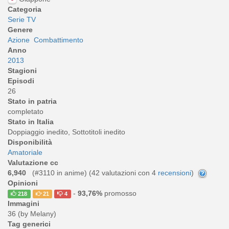
Categoria
Serie TV
Genere
Azione
Combattimento
Anno
2013
Stagioni
Episodi
26
Stato in patria
completato
Stato in Italia
Doppiaggio inedito, Sottotitoli inedito
Disponibilità
Amatoriale
Valutazione cc
6,940
(#3110 in anime) (
42
valutazioni con 4
recensioni
)
Opinioni
-
93,76%
promosso
218
21
4
Immagini
36 (by Melany)
Tag generici