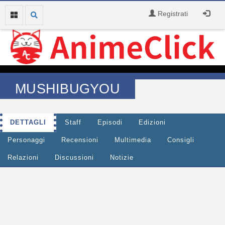
Registrati
MUSHIBUGYOU
DETTAGLI
Staff
Episodi
Edizioni
Personaggi
Recensioni
Multimedia
Consigli
Relazioni
Discussioni
Notizie