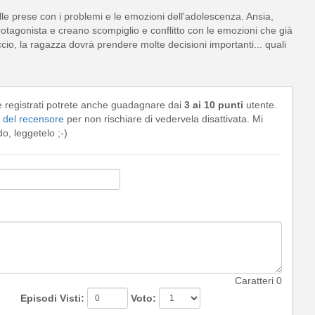
lle prese con i problemi e le emozioni dell'adolescenza. Ansia,
rotagonista e creano scompiglio e conflitto con le emozioni che già
io, la ragazza dovrà prendere molte decisioni importanti... quali
e registrati potrete anche guadagnare dai
3 ai 10 punti
utente.
del recensore
per non rischiare di vedervela disattivata. Mi
, leggetelo ;-)
Caratteri
0
Episodi Visti:
Voto: