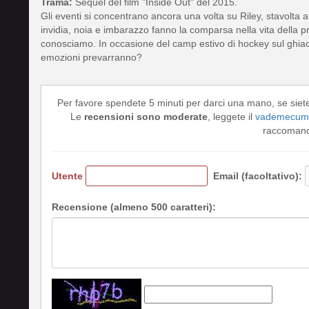
Trama:
Sequel del film "Inside Out" del 2015.
Gli eventi si concentrano ancora una volta su Riley, stavolta a
invidia, noia e imbarazzo fanno la comparsa nella vita della p
conosciamo. In occasione del camp estivo di hockey sul ghiacc
emozioni prevarranno?
Per favore spendete 5 minuti per darci una mano, se siet
Le
recensioni sono moderate
, leggete il
vademecum 
raccomando
Utente
Email (facoltativo):
Recensione (almeno 500 caratteri):