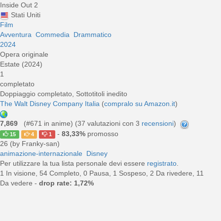
Inside Out 2
Stati Uniti
Film
Avventura
Commedia
Drammatico
2024
Opera originale
Estate (2024)
1
completato
Doppiaggio completato, Sottotitoli inedito
The Walt Disney Company Italia
(
compralo su Amazon.it
)
7,869
(#671 in anime) (
37
valutazioni con 3
recensioni
)
-
83,33%
promosso
15
4
1
26 (by Franky-san)
animazione-internazionale
Disney
Per utilizzare la tua lista personale devi essere
registrato
.
1 In visione, 54 Completo, 0 Pausa, 1 Sospeso, 2 Da rivedere, 11
Da vedere -
drop rate: 1,72%