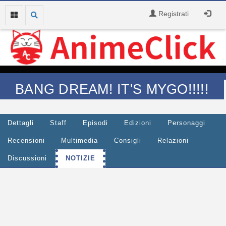
Registrati
BANG DREAM! IT'S MYGO!!!!!
Dettagli
Staff
Episodi
Edizioni
Personaggi
Recensioni
Multimedia
Consigli
Relazioni
Discussioni
NOTIZIE