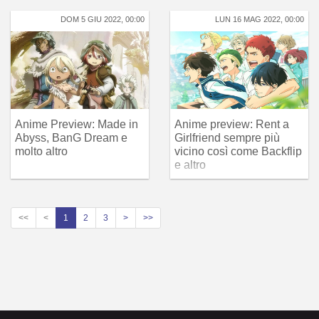
DOM 5 GIU 2022, 00:00
LUN 16 MAG 2022, 00:00
Anime Preview: Made in
Anime preview: Rent a
Abyss, BanG Dream e
Girlfriend sempre più
molto altro
vicino così come Backflip
e altro
<<
<
1
2
3
>
>>