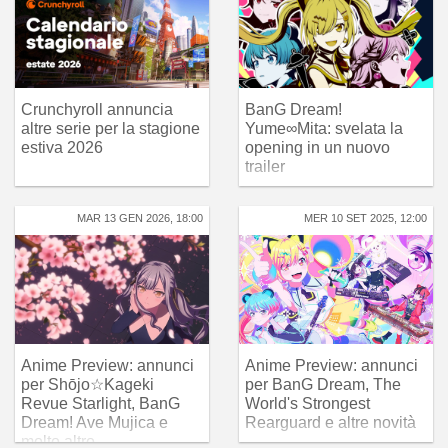
Crunchyroll annuncia
BanG Dream!
altre serie per la stagione
Yume∞Mita: svelata la
estiva 2026
opening in un nuovo
trailer
MAR 13 GEN 2026, 18:00
MER 10 SET 2025, 12:00
Anime Preview: annunci
Anime Preview: annunci
per Shōjo☆Kageki
per BanG Dream, The
Revue Starlight, BanG
World's Strongest
Dream! Ave Mujica e
Rearguard e altre novità
molto altro