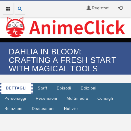
Registrati
DAHLIA IN BLOOM:
CRAFTING A FRESH START
WITH MAGICAL TOOLS
DETTAGLI
Staff
Episodi
Edizioni
Personaggi
Recensioni
Multimedia
Consigli
Relazioni
Discussioni
Notizie