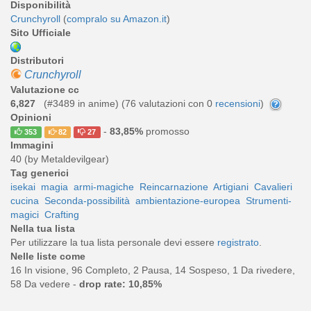
Disponibilità
Crunchyroll
(
compralo su Amazon.it
)
Sito Ufficiale
Distributori
Crunchyroll
Valutazione cc
6,827
(#3489 in anime) (
76
valutazioni con 0
recensioni
)
Opinioni
-
83,85%
promosso
353
82
27
Immagini
40 (by Metaldevilgear)
Tag generici
isekai
magia
armi-magiche
Reincarnazione
Artigiani
Cavalieri
cucina
Seconda-possibilità
ambientazione-europea
Strumenti-
magici
Crafting
Nella tua lista
Per utilizzare la tua lista personale devi essere
registrato
.
Nelle liste come
16 In visione, 96 Completo, 2 Pausa, 14 Sospeso, 1 Da rivedere,
58 Da vedere -
drop rate: 10,85%