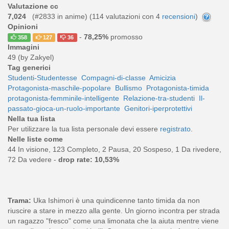
Valutazione cc
7,024
(#2833 in anime) (
114
valutazioni con 4
recensioni
)
Opinioni
-
78,25%
promosso
358
127
36
Immagini
49 (by Zakyel)
Tag generici
Studenti-Studentesse
Compagni-di-classe
Amicizia
Protagonista-maschile-popolare
Bullismo
Protagonista-timida
protagonista-femminile-intelligente
Relazione-tra-studenti
Il-
passato-gioca-un-ruolo-importante
Genitori-iperprotettivi
Nella tua lista
Per utilizzare la tua lista personale devi essere
registrato
.
Nelle liste come
44 In visione, 123 Completo, 2 Pausa, 20 Sospeso, 1 Da rivedere,
72 Da vedere -
drop rate: 10,53%
Trama:
Uka Ishimori è una quindicenne tanto timida da non
riuscire a stare in mezzo alla gente. Un giorno incontra per strada
un ragazzo "fresco" come una limonata che la aiuta mentre viene