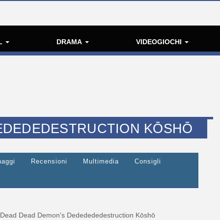
L
DRAMA
VIDEOGIOCHI
EDEDEDESTRUCTION KŌSHŌ
naggi
Recensioni
Multimedia
Consigli
Dead Dead Demon's Dededededestruction Kōshō