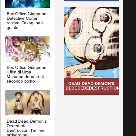
Box Office Giappone:
Detective Conan
resiste, Takagi-san
quinto
Box Office Giappone:
il film di Uma
Musume debutta al
secondo posto
DEAD DEAD DEMON'S
DEDEDEDEDESTRUCTION
Dead Dead Demon's
Dededede
Destruction: l'anime
arriverà su