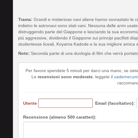
Trama:
Grandi e misteriose navi aliene hanno sovrastato le citt
indietro le astronavi sono stati vani. Nessuna delle armi usate
distruggendo parte del Giappone e lasciando la sua economia n
più aggressive, dividendo il Giappone sui principi pacifisti disp
studentesse liceali, Koyama Kadode e la sua migliore amica s
Note:
Seconda parte di una duologia di film che verrà portato
Per favore spendete 5 minuti per darci una mano, se siet
Le
recensioni sono moderate
, leggete il
vademecum 
raccomando
Utente
Email (facoltativo):
Recensione (almeno 500 caratteri):