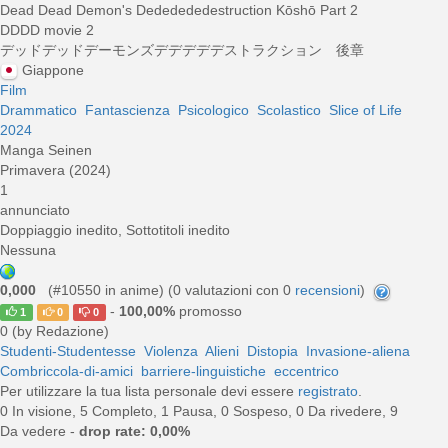
Dead Dead Demon's Dededededestruction Kōshō Part 2
DDDD movie 2
デッドデッドデーモンズデデデデデストラクション 後章
Giappone
Film
Drammatico
Fantascienza
Psicologico
Scolastico
Slice of Life
2024
Manga Seinen
Primavera (2024)
1
annunciato
Doppiaggio inedito, Sottotitoli inedito
Nessuna
0,000
(#10550 in anime) (
0
valutazioni con 0
recensioni
)
-
100,00%
promosso
1
0
0
0 (by Redazione)
Studenti-Studentesse
Violenza
Alieni
Distopia
Invasione-aliena
Combriccola-di-amici
barriere-linguistiche
eccentrico
Per utilizzare la tua lista personale devi essere
registrato
.
0 In visione, 5 Completo, 1 Pausa, 0 Sospeso, 0 Da rivedere, 9
Da vedere -
drop rate: 0,00%