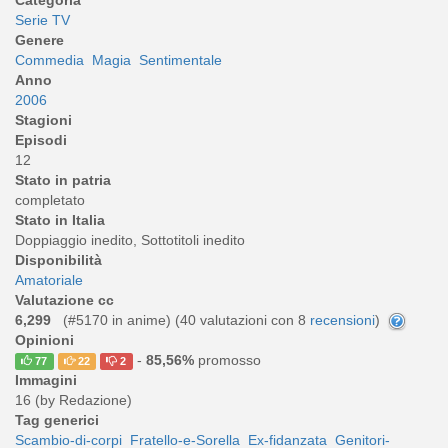
Serie TV
Genere
Commedia
Magia
Sentimentale
Anno
2006
Stagioni
Episodi
12
Stato in patria
completato
Stato in Italia
Doppiaggio inedito, Sottotitoli inedito
Disponibilità
Amatoriale
Valutazione cc
6,299
(#5170 in anime) (
40
valutazioni con 8
recensioni
)
Opinioni
-
85,56%
promosso
77
22
2
Immagini
16 (by Redazione)
Tag generici
Scambio-di-corpi
Fratello-e-Sorella
Ex-fidanzata
Genitori-