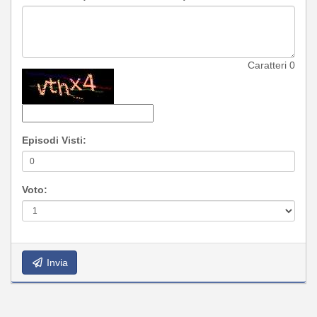
Caratteri
0
Episodi Visti:
Voto:
Invia