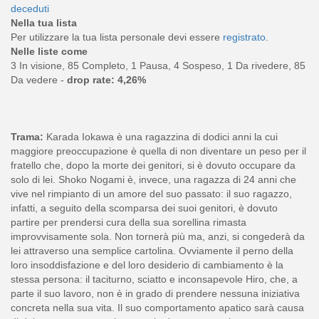
deceduti
Nella tua lista
Per utilizzare la tua lista personale devi essere
registrato
.
Nelle liste come
3 In visione, 85 Completo, 1 Pausa, 4 Sospeso, 1 Da rivedere, 85
Da vedere -
drop rate: 4,26%
Trama:
Karada Iokawa è una ragazzina di dodici anni la cui
maggiore preoccupazione è quella di non diventare un peso per il
fratello che, dopo la morte dei genitori, si è dovuto occupare da
solo di lei. Shoko Nogami è, invece, una ragazza di 24 anni che
vive nel rimpianto di un amore del suo passato: il suo ragazzo,
infatti, a seguito della scomparsa dei suoi genitori, è dovuto
partire per prendersi cura della sua sorellina rimasta
improvvisamente sola. Non tornerà più ma, anzi, si congederà da
lei attraverso una semplice cartolina. Ovviamente il perno della
loro insoddisfazione e del loro desiderio di cambiamento è la
stessa persona: il taciturno, sciatto e inconsapevole Hiro, che, a
parte il suo lavoro, non è in grado di prendere nessuna iniziativa
concreta nella sua vita. Il suo comportamento apatico sarà causa