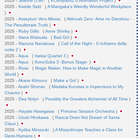
2025 -
Jeanne D'arc
(
#Compass2.0 Animation Project
)
2025 -
Kaede Satō
(
A Mangaka’s Weirdly Wonderful Workplace
)
2025 -
Asseylum Vers Allusia
(
Aldnoah.Zero: Ame no Danshou -
The Penultimate Truth
)
2025 -
Ruby Gillis
(
Anne Shirley
)
2025 -
Nana Matsuda
(
Bad Girl
)
2025 -
Nazuna Nanakusa
(
Call of the Night - Il richiamo della
notte 2
)
2025 -
Aqua
(
Isekai Quartet 3
)
2025 -
Aqua
(
KonoSuba 3 -Bonus Stage-
)
2025 -
Rose
(
Magic Maker: How to Make Magic in Another
World
)
2025 -
Akane Kōmura
(
Make a Girl
)
2025 -
Asahi Shonan
(
Medaka Kuroiwa is Impervious to My
Charms
)
2025 -
Dea Nolyn
(
Possibly the Greatest Alchemist of All Time
)
2025 -
Hayate Hasegawa
(
Princess Session Orchestra
)
2025 -
Uzuki Hirokawa
(
Rascal Does Not Dream of Santa
Claus
)
2026 -
Kyōka Minazuki
(
A Misanthrope Teaches a Class for
Demi-Humans
)