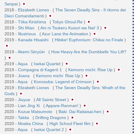
Senpai
)
2018 -
Elizabeth Liones
(
The Seven Deadly Sins - Il ritorno dei
Dieci Comandamenti
)
2018 -
Tōka Kirishima
(
Tokyo Ghoul:Re
)
2019 -
Shi Miao
(
Ani ni Tsukeru Kusuri wa Nai! 3
)
2019 -
Illustrious
(
Azur Lane the Animation
)
2019 -
Kanade Hisaishi
(
Hibike! Euphonium: Chikai no Finale
)
2019 -
Akemi Sōryūin
(
How Heavy Are the Dumbbells You Lift?
)
2019 -
Aqua
(
Isekai Quartet
)
2019 -
Compagna di Kagerō 1
(
Kemono michi: Rise Up
)
2019 -
Joana
(
Kemono michi: Rise Up
)
2019 -
Aqua
(
Konosuba: Legend of Crimson
)
2019 -
Elizabeth Liones
(
The Seven Deadly Sins: Wrath of the
Gods
)
2020 -
Jiuyue
(
All Saints Street
)
2020 -
Lian Jing Xi
(
Appare-Ranman!
)
2020 -
Kozue Matsumoto
(
Baki: Dai Raitaisai-hen
)
2020 -
Takita
(
Drifting Dragons
)
2020 -
Moeka China
(
High School Fleet film
)
2020 -
Aqua
(
Isekai Quartet 2
)