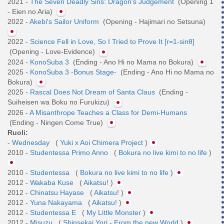
2021 -
The Seven Deadly Sins: Dragon's Judgement
(Opening 1
- Eien no Aria)
2022 -
Akebi's Sailor Uniform
(Opening - Hajimari no Setsuna)
2022 -
Science Fell in Love, So I Tried to Prove It [r=1-sinθ]
(Opening - Love-Evidence)
2024 -
KonoSuba 3
(Ending - Ano Hi no Mama no Bokura)
2025 -
KonoSuba 3 -Bonus Stage-
(Ending - Ano Hi no Mama no
Bokura)
2025 -
Rascal Does Not Dream of Santa Claus
(Ending -
Suiheisen wa Boku no Furukizu)
2026 -
A Misanthrope Teaches a Class for Demi-Humans
(Ending - Ningen Come True)
Ruoli:
-
Wednesday
(
Yuki x Aoi Chimera Project
)
2010 -
Studentessa Primo Anno
(
Bokura no live kimi to no life
)
2010 -
Studentessa
(
Bokura no live kimi to no life
)
2012 -
Wakaba Kuse
(
Aikatsu!
)
2012 -
Chinatsu Hayase
(
Aikatsu!
)
2012 -
Yuna Nakayama
(
Aikatsu!
)
2012 -
Studentessa E
(
My Little Monster
)
2012 -
Misuzu
(
Shinsekai Yori - From the new World
)