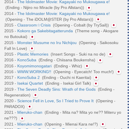
2014 -
The Idolmaster Movie: Kagayaki no Mukougawa e!
(Ending - Nijiro no Miracle (by Pro Allstars))
2014 -
The Idolmaster Movie: Kagayaki no Mukougawa e!
(Opening - The iDOLM@STER (by Pro Allstars))
2015 -
Classroom☆Crisis
(Opening - Cobalt (by TrySail))
2015 -
Kokoro ga Sakebitagatterunda
(Theme song - Akogare
no Butoukai)
2015 -
Monster Musume no Iru Nichijou
(Opening - Saikosoku
Fall In Love)
2015 -
Plastic Memories
(Insert Songs - Suki na no de)
2016 -
KonoSuba
(Ending - Chiisana Boukensha)
2016 -
Koyomimonogatari
(Ending - Whiz)
2016 -
WWW.WORKING!!
(Opening - Eyecatch! Too much!)
2017 -
KonoSuba 2
(Ending - Ouchi ni Kaeritai)
2019 -
Isekai Quartet
(Ending - Isekai Girl Talk)
2019 -
The Seven Deadly Sins: Wrath of the Gods
(Ending -
Regeneration)
2020 -
Science Fell in Love, So I Tried to Prove It
(Opening -
PARADOX)
2021 -
Mieruko-chan
(Ending - Mita na? Mita yo ne?? Miteru yo
ne???)
2021 -
Mieruko-chan
(Opening - Mienai Kara ne!?)