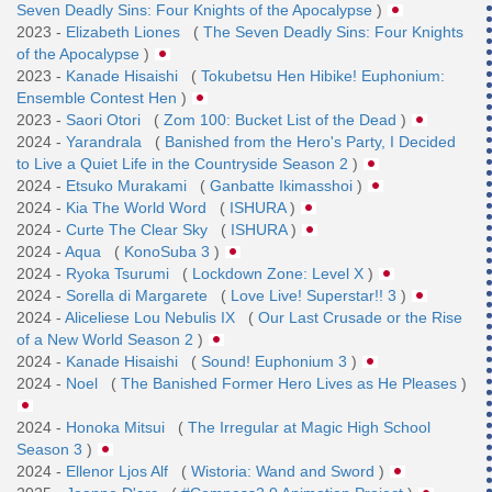
Seven Deadly Sins: Four Knights of the Apocalypse
)
2023 -
Elizabeth Liones
(
The Seven Deadly Sins: Four Knights
of the Apocalypse
)
2023 -
Kanade Hisaishi
(
Tokubetsu Hen Hibike! Euphonium:
Ensemble Contest Hen
)
2023 -
Saori Otori
(
Zom 100: Bucket List of the Dead
)
2024 -
Yarandrala
(
Banished from the Hero's Party, I Decided
to Live a Quiet Life in the Countryside Season 2
)
2024 -
Etsuko Murakami
(
Ganbatte Ikimasshoi
)
2024 -
Kia The World Word
(
ISHURA
)
2024 -
Curte The Clear Sky
(
ISHURA
)
2024 -
Aqua
(
KonoSuba 3
)
2024 -
Ryoka Tsurumi
(
Lockdown Zone: Level X
)
2024 -
Sorella di Margarete
(
Love Live! Superstar!! 3
)
2024 -
Aliceliese Lou Nebulis IX
(
Our Last Crusade or the Rise
of a New World Season 2
)
2024 -
Kanade Hisaishi
(
Sound! Euphonium 3
)
2024 -
Noel
(
The Banished Former Hero Lives as He Pleases
)
2024 -
Honoka Mitsui
(
The Irregular at Magic High School
Season 3
)
2024 -
Ellenor Ljos Alf
(
Wistoria: Wand and Sword
)