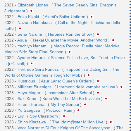
2021 -
Elizabeth Liones
(
The Seven Deadly Sins: Dragon's
Judgement
)
2022 -
Erika Kizaki
(
Akebi's Sailor Uniform
)
2022 -
Nazuna Nanakusa
(
Call of the Night - Il richiamo della
notte
)
2022 -
Sena Narumi
(
Heroines Run the Show
)
2022 -
Aqua
(
Isekai Quartet the Movie: Another World
)
2022 -
Yachiyo Nanami
(
Magia Record: Puella Magi Madoka
Magica Side Story Final Season
)
2022 -
Ayame Himuro
(
Science Fell in Love, So I Tried to Prove
It [r=1-sinθ]
)
2022 -
Hertrude Sera Fanoss
(
Trapped in a Dating Sim: The
World of Otome Games is Tough for Mobs
)
2023 -
Illustrious
(
Azur Lane: Queen's Orders
)
2023 -
Millicent Bluenight
(
I tormenti della vampira reclusa
)
2023 -
Haya Magari
(
Insomniacs After School
)
2023 -
Saki Kubo
(
Kubo Won't Let Me Be Invisible
)
2023 -
Hiromi Haruna
(
My Tiny Senpai
)
2023 -
Yū Saegusa
(
Protocol: Rain
)
2023 -
Lily
(
Spy Classroom
)
2023 -
Shiho Kitazawa
(
The Idolm@ster Million Live!
)
2023 -
Voce Narrante Di Four Knights Of The Apocalypse
(
The