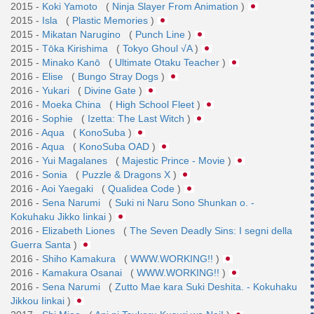
2015 -
Koki Yamoto
(
Ninja Slayer From Animation
)
2015 -
Isla
(
Plastic Memories
)
2015 -
Mikatan Narugino
(
Punch Line
)
2015 -
Tōka Kirishima
(
Tokyo Ghoul √A
)
2015 -
Minako Kanō
(
Ultimate Otaku Teacher
)
2016 -
Elise
(
Bungo Stray Dogs
)
2016 -
Yukari
(
Divine Gate
)
2016 -
Moeka China
(
High School Fleet
)
2016 -
Sophie
(
Izetta: The Last Witch
)
2016 -
Aqua
(
KonoSuba
)
2016 -
Aqua
(
KonoSuba OAD
)
2016 -
Yui Magalanes
(
Majestic Prince - Movie
)
2016 -
Sonia
(
Puzzle & Dragons X
)
2016 -
Aoi Yaegaki
(
Qualidea Code
)
2016 -
Sena Narumi
(
Suki ni Naru Sono Shunkan o. -
Kokuhaku Jikko Iinkai
)
2016 -
Elizabeth Liones
(
The Seven Deadly Sins: I segni della
Guerra Santa
)
2016 -
Shiho Kamakura
(
WWW.WORKING!!
)
2016 -
Kamakura Osanai
(
WWW.WORKING!!
)
2016 -
Sena Narumi
(
Zutto Mae kara Suki Deshita. - Kokuhaku
Jikkou Iinkai
)