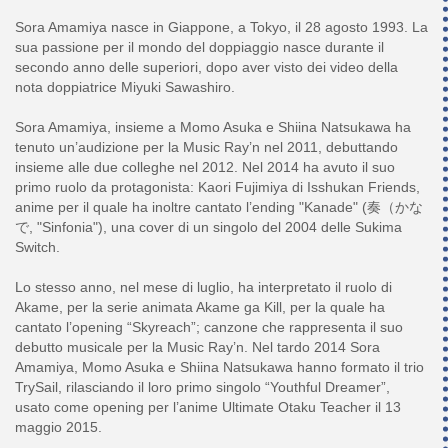
Sora Amamiya nasce in Giappone, a Tokyo, il 28 agosto 1993. La
sua passione per il mondo del doppiaggio nasce durante il
secondo anno delle superiori, dopo aver visto dei video della
nota doppiatrice Miyuki Sawashiro.
Sora Amamiya, insieme a Momo Asuka e Shiina Natsukawa ha
tenuto un’audizione per la Music Ray’n nel 2011, debuttando
insieme alle due colleghe nel 2012. Nel 2014 ha avuto il suo
primo ruolo da protagonista: Kaori Fujimiya di Isshukan Friends,
anime per il quale ha inoltre cantato l’ending "Kanade" (奏（かな
で, "Sinfonia"), una cover di un singolo del 2004 delle Sukima
Switch.
Lo stesso anno, nel mese di luglio, ha interpretato il ruolo di
Akame, per la serie animata Akame ga Kill, per la quale ha
cantato l’opening “Skyreach”; canzone che rappresenta il suo
debutto musicale per la Music Ray’n. Nel tardo 2014 Sora
Amamiya, Momo Asuka e Shiina Natsukawa hanno formato il trio
TrySail, rilasciando il loro primo singolo “Youthful Dreamer”,
usato come opening per l’anime Ultimate Otaku Teacher il 13
maggio 2015.