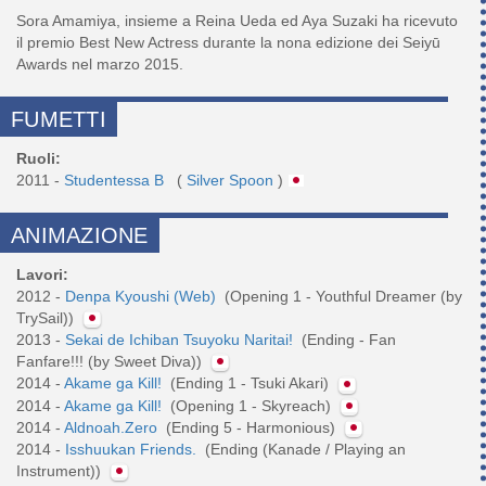
Sora Amamiya, insieme a Reina Ueda ed Aya Suzaki ha ricevuto
il premio Best New Actress durante la nona edizione dei Seiyū
FUMETTI
Ruoli:
2011 -
Studentessa B
(
Silver Spoon
)
ANIMAZIONE
Lavori:
2012 -
Denpa Kyoushi (Web)
(Opening 1 - Youthful Dreamer (by
TrySail))
2013 -
Sekai de Ichiban Tsuyoku Naritai!
(Ending - Fan
Fanfare!!! (by Sweet Diva))
2014 -
Akame ga Kill!
(Ending 1 - Tsuki Akari)
2014 -
Akame ga Kill!
(Opening 1 - Skyreach)
2014 -
Aldnoah.Zero
(Ending 5 - Harmonious)
2014 -
Isshuukan Friends.
(Ending (Kanade / Playing an
Instrument))