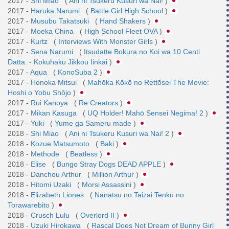
2017 -
Shi Miao
(
Ani ni Tsukeru Kusuri wa Nai!
)
2017 -
Haruka Narumi
(
Battle Girl High School
)
2017 -
Musubu Takatsuki
(
Hand Shakers
)
2017 -
Moeka China
(
High School Fleet OVA
)
2017 -
Kurtz
(
Interviews With Monster Girls
)
2017 -
Sena Narumi
(
Itsudatte Bokura no Koi wa 10 Centi
Datta. - Kokuhaku Jikkou Iinkai
)
2017 -
Aqua
(
KonoSuba 2
)
2017 -
Honoka Mitsui
(
Mahōka Kōkō no Rettōsei The Movie:
Hoshi o Yobu Shōjo
)
2017 -
Rui Kanoya
(
Re:Creators
)
2017 -
Mikan Kasuga
(
UQ Holder! Mahō Sensei Negima! 2
)
2017 -
Yuki
(
Yume ga Sameru made
)
2018 -
Shi Miao
(
Ani ni Tsukeru Kusuri wa Nai! 2
)
2018 -
Kozue Matsumoto
(
Baki
)
2018 -
Methode
(
Beatless
)
2018 -
Elise
(
Bungo Stray Dogs DEAD APPLE
)
2018 -
Danchou Arthur
(
Million Arthur
)
2018 -
Hitomi Uzaki
(
Morsi Assassini
)
2018 -
Elizabeth Liones
(
Nanatsu no Taizai Tenku no
Torawarebito
)
2018 -
Crusch Lulu
(
Overlord II
)
2018 -
Uzuki Hirokawa
(
Rascal Does Not Dream of Bunny Girl