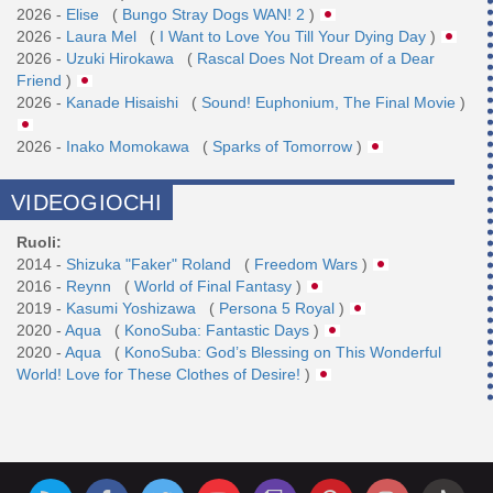
2026 -
Elise
(
Bungo Stray Dogs WAN! 2
)
2026 -
Laura Mel
(
I Want to Love You Till Your Dying Day
)
2026 -
Uzuki Hirokawa
(
Rascal Does Not Dream of a Dear
Friend
)
2026 -
Kanade Hisaishi
(
Sound! Euphonium, The Final Movie
)
2026 -
Inako Momokawa
(
Sparks of Tomorrow
)
VIDEOGIOCHI
Ruoli:
2014 -
Shizuka "Faker" Roland
(
Freedom Wars
)
2016 -
Reynn
(
World of Final Fantasy
)
2019 -
Kasumi Yoshizawa
(
Persona 5 Royal
)
2020 -
Aqua
(
KonoSuba: Fantastic Days
)
2020 -
Aqua
(
KonoSuba: God’s Blessing on This Wonderful
World! Love for These Clothes of Desire!
)