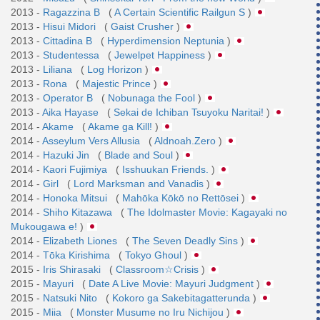
2013 -
Ragazzina B
(
A Certain Scientific Railgun S
)
2013 -
Hisui Midori
(
Gaist Crusher
)
2013 -
Cittadina B
(
Hyperdimension Neptunia
)
2013 -
Studentessa
(
Jewelpet Happiness
)
2013 -
Liliana
(
Log Horizon
)
2013 -
Rona
(
Majestic Prince
)
2013 -
Operator B
(
Nobunaga the Fool
)
2013 -
Aika Hayase
(
Sekai de Ichiban Tsuyoku Naritai!
)
2014 -
Akame
(
Akame ga Kill!
)
2014 -
Asseylum Vers Allusia
(
Aldnoah.Zero
)
2014 -
Hazuki Jin
(
Blade and Soul
)
2014 -
Kaori Fujimiya
(
Isshuukan Friends.
)
2014 -
Girl
(
Lord Marksman and Vanadis
)
2014 -
Honoka Mitsui
(
Mahōka Kōkō no Rettōsei
)
2014 -
Shiho Kitazawa
(
The Idolmaster Movie: Kagayaki no
Mukougawa e!
)
2014 -
Elizabeth Liones
(
The Seven Deadly Sins
)
2014 -
Tōka Kirishima
(
Tokyo Ghoul
)
2015 -
Iris Shirasaki
(
Classroom☆Crisis
)
2015 -
Mayuri
(
Date A Live Movie: Mayuri Judgment
)
2015 -
Natsuki Nito
(
Kokoro ga Sakebitagatterunda
)
2015 -
Miia
(
Monster Musume no Iru Nichijou
)