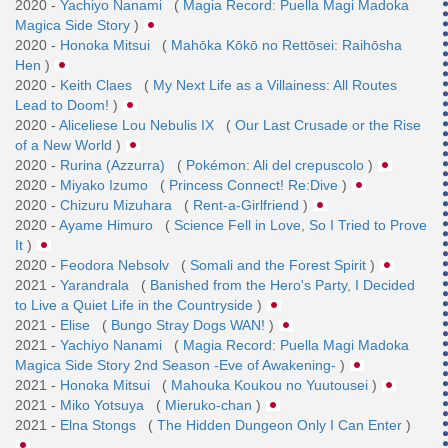
2020 -
Yachiyo Nanami
(
Magia Record: Puella Magi Madoka
Magica Side Story
)
2020 -
Honoka Mitsui
(
Mahōka Kōkō no Rettōsei: Raihōsha
Hen
)
2020 -
Keith Claes
(
My Next Life as a Villainess: All Routes
Lead to Doom!
)
2020 -
Aliceliese Lou Nebulis IX
(
Our Last Crusade or the Rise
of a New World
)
2020 -
Rurina (Azzurra)
(
Pokémon: Ali del crepuscolo
)
2020 -
Miyako Izumo
(
Princess Connect! Re:Dive
)
2020 -
Chizuru Mizuhara
(
Rent-a-Girlfriend
)
2020 -
Ayame Himuro
(
Science Fell in Love, So I Tried to Prove
It
)
2020 -
Feodora Nebsolv
(
Somali and the Forest Spirit
)
2021 -
Yarandrala
(
Banished from the Hero's Party, I Decided
to Live a Quiet Life in the Countryside
)
2021 -
Elise
(
Bungo Stray Dogs WAN!
)
2021 -
Yachiyo Nanami
(
Magia Record: Puella Magi Madoka
Magica Side Story 2nd Season -Eve of Awakening-
)
2021 -
Honoka Mitsui
(
Mahouka Koukou no Yuutousei
)
2021 -
Miko Yotsuya
(
Mieruko-chan
)
2021 -
Elna Stongs
(
The Hidden Dungeon Only I Can Enter
)