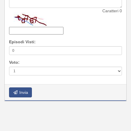
Caratteri
0
Episodi Visti:
Voto:
Invia