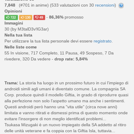
7,848
(#701 in anime) (
533
valutazioni con 30
recensioni
)
Opinioni
-
86,36%
promosso
722
130
49
Immagini
30 (by M3talD3v!lG3ar)
Nella tua lista
Per utilizzare la tua lista personale devi essere
registrato
.
Nelle liste come
55 In visione, 717 Completo, 11 Pausa, 49 Sospeso, 7 Da
rivedere, 320 Da vedere -
drop rate: 5,84%
Trama:
La storia ha luogo in un prossimo futuro in cui l'impiego di
androidi simili agli umani è diventato comune. La compagnia SA
Corp. produce quindi il modello Giftia, in grado di riprodurre quasi
alla perfezione non solo l'aspetto umano ma anche i sentimenti.
Questi androidi però hanno una "vita utile" (circa nove anni)
limitata e vanno ritirati e dismessi prima di questo momento onde
evitare l'insorgere di non meglio identificati problemi...
Tsukasa Mizugaki è un nuovo impiegato della SA addetto al ritiro
delle unità veterane e fa coppia con la Giftia Isla, tuttavia...