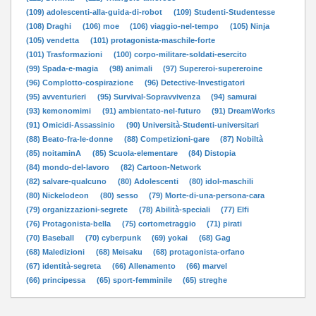
(109) adolescenti-alla-guida-di-robot
(109) Studenti-Studentesse
(108) Draghi
(106) moe
(106) viaggio-nel-tempo
(105) Ninja
(105) vendetta
(101) protagonista-maschile-forte
(101) Trasformazioni
(100) corpo-militare-soldati-esercito
(99) Spada-e-magia
(98) animali
(97) Supereroi-supereroine
(96) Complotto-cospirazione
(96) Detective-Investigatori
(95) avventurieri
(95) Survival-Sopravvivenza
(94) samurai
(93) kemonomimi
(91) ambientato-nel-futuro
(91) DreamWorks
(91) Omicidi-Assassinio
(90) Università-Studenti-universitari
(88) Beato-fra-le-donne
(88) Competizioni-gare
(87) Nobiltà
(85) noitaminA
(85) Scuola-elementare
(84) Distopia
(84) mondo-del-lavoro
(82) Cartoon-Network
(82) salvare-qualcuno
(80) Adolescenti
(80) idol-maschili
(80) Nickelodeon
(80) sesso
(79) Morte-di-una-persona-cara
(79) organizzazioni-segrete
(78) Abilità-speciali
(77) Elfi
(76) Protagonista-bella
(75) cortometraggio
(71) pirati
(70) Baseball
(70) cyberpunk
(69) yokai
(68) Gag
(68) Maledizioni
(68) Meisaku
(68) protagonista-orfano
(67) identità-segreta
(66) Allenamento
(66) marvel
(66) principessa
(65) sport-femminile
(65) streghe