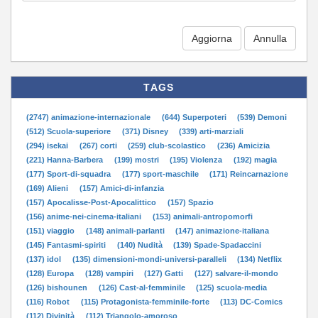
Aggiorna
TAGS
(2747) animazione-internazionale
(644) Superpoteri
(539) Demoni
(512) Scuola-superiore
(371) Disney
(339) arti-marziali
(294) isekai
(267) corti
(259) club-scolastico
(236) Amicizia
(221) Hanna-Barbera
(199) mostri
(195) Violenza
(192) magia
(177) Sport-di-squadra
(177) sport-maschile
(171) Reincarnazione
(169) Alieni
(157) Amici-di-infanzia
(157) Apocalisse-Post-Apocalittico
(157) Spazio
(156) anime-nei-cinema-italiani
(153) animali-antropomorfi
(151) viaggio
(148) animali-parlanti
(147) animazione-italiana
(145) Fantasmi-spiriti
(140) Nudità
(139) Spade-Spadaccini
(137) idol
(135) dimensioni-mondi-universi-paralleli
(134) Netflix
(128) Europa
(128) vampiri
(127) Gatti
(127) salvare-il-mondo
(126) bishounen
(126) Cast-al-femminile
(125) scuola-media
(116) Robot
(115) Protagonista-femminile-forte
(113) DC-Comics
(112) Divinità
(112) Triangolo-amoroso