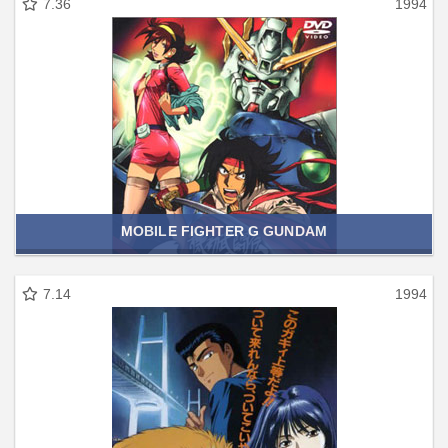
7.36
1994
MOBILE FIGHTER G GUNDAM
7.14
1994