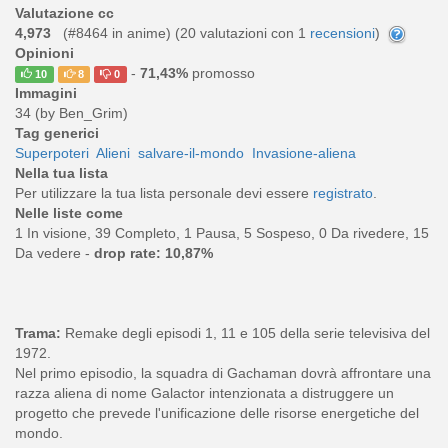
Valutazione cc
4,973
(#8464 in anime) (
20
valutazioni con 1
recensioni
)
Opinioni
-
71,43%
promosso
10
8
0
Immagini
34 (by Ben_Grim)
Tag generici
Superpoteri
Alieni
salvare-il-mondo
Invasione-aliena
Nella tua lista
Per utilizzare la tua lista personale devi essere
registrato
.
Nelle liste come
1 In visione, 39 Completo, 1 Pausa, 5 Sospeso, 0 Da rivedere, 15
Da vedere -
drop rate: 10,87%
Trama:
Remake degli episodi 1, 11 e 105 della serie televisiva del
1972.
Nel primo episodio, la squadra di Gachaman dovrà affrontare una
razza aliena di nome Galactor intenzionata a distruggere un
progetto che prevede l'unificazione delle risorse energetiche del
mondo.