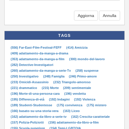
Aggiorna
TAGS
(556) Far-East-Film-Festival-FEFF
(414) Amicizia
(409) adattamento-da-manga-a-drama
(353) adattamento-da-manga-a-film
(300) mondo-del-lavoro
(282) Detective-Investigatori
(260) adattamento-da-manga-a-serie-Tv
(258) suspense
(250) Investigativo
(248) Famiglia
(246) Primo-amore
(233) Omicidi-Assassinio
(232) Triangolo-amoroso
(221) drammatico
(215) Morte
(209) sentimentale
(196) Morte-di-una-persona-cara
(196) vendetta
(195) Differenza-di-età
(192) Indagini
(192) Violenza
(189) Studenti-Studentesse
(175) convivenza
(175) mistero
(166) basato-su-una-storia-vera
(163) Liceo
(162) adattamento-da-libro-a-serie-tv
(162) Crescita-caratteriale
(157) Polizia-Poliziotti
(156) adattamento-da-libro-a-film
(155) Scuola-superiore
(154) Temi-LGBTQIA