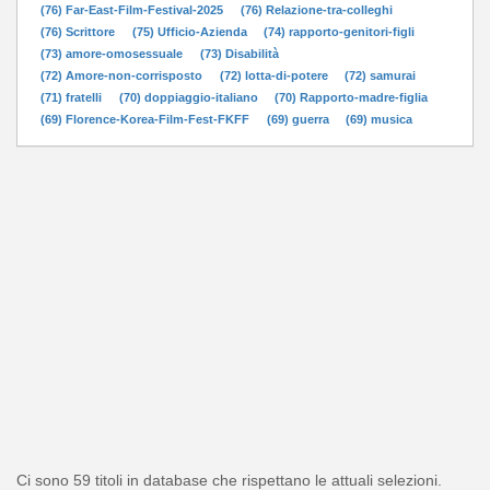
(76) Far-East-Film-Festival-2025
(76) Relazione-tra-colleghi
(76) Scrittore
(75) Ufficio-Azienda
(74) rapporto-genitori-figli
(73) amore-omosessuale
(73) Disabilità
(72) Amore-non-corrisposto
(72) lotta-di-potere
(72) samurai
(71) fratelli
(70) doppiaggio-italiano
(70) Rapporto-madre-figlia
(69) Florence-Korea-Film-Fest-FKFF
(69) guerra
(69) musica
Ci sono 59 titoli in database che rispettano le attuali selezioni.