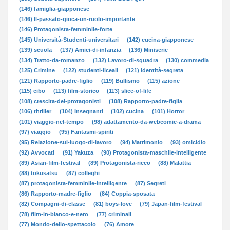
(146) famiglia-giapponese
(146) Il-passato-gioca-un-ruolo-importante
(146) Protagonista-femminile-forte
(145) Università-Studenti-universitari
(142) cucina-giapponese
(139) scuola
(137) Amici-di-infanzia
(136) Miniserie
(134) Tratto-da-romanzo
(132) Lavoro-di-squadra
(130) commedia
(125) Crimine
(122) studenti-liceali
(121) identità-segreta
(121) Rapporto-padre-figlio
(119) Bullismo
(115) azione
(115) cibo
(113) film-storico
(113) slice-of-life
(108) crescita-dei-protagonisti
(108) Rapporto-padre-figlia
(106) thriller
(104) Insegnanti
(102) cucina
(101) Horror
(101) viaggio-nel-tempo
(98) adattamento-da-webcomic-a-drama
(97) viaggio
(95) Fantasmi-spiriti
(95) Relazione-sul-luogo-di-lavoro
(94) Matrimonio
(93) omicidio
(92) Avvocati
(91) Yakuza
(90) Protagonista-maschile-intelligente
(89) Asian-film-festival
(89) Protagonista-ricco
(88) Malattia
(88) tokusatsu
(87) colleghi
(87) protagonista-femminile-intelligente
(87) Segreti
(86) Rapporto-madre-figlio
(84) Coppia-sposata
(82) Compagni-di-classe
(81) boys-love
(79) Japan-film-festival
(78) film-in-bianco-e-nero
(77) criminali
(77) Mondo-dello-spettacolo
(76) Amore