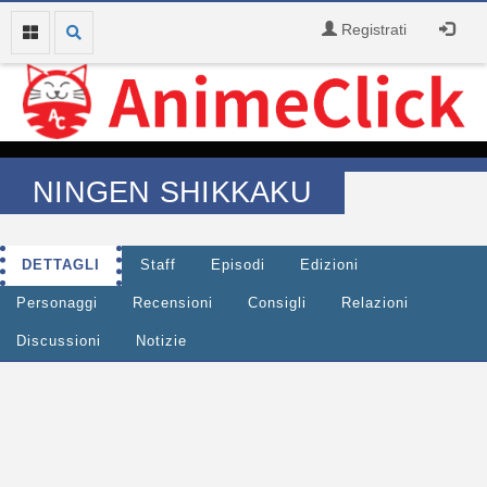
Registrati
NINGEN SHIKKAKU
DETTAGLI
Staff
Episodi
Edizioni
Personaggi
Recensioni
Consigli
Relazioni
Discussioni
Notizie