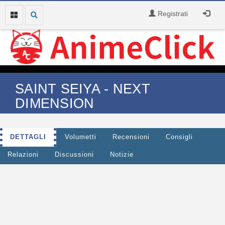
Registrati
SAINT SEIYA - NEXT
DIMENSION
DETTAGLI
Volumetti
Recensioni
Consigli
Relazioni
Discussioni
Notizie