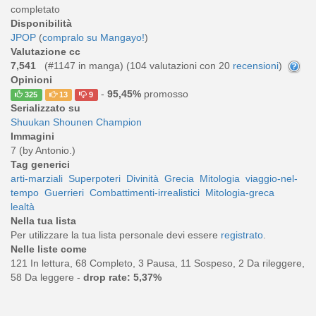
completato
Disponibilità
JPOP
(
compralo su Mangayo!
)
Valutazione cc
7,541
(#1147 in manga) (
104
valutazioni con 20
recensioni
)
Opinioni
-
95,45%
promosso
325
13
9
Serializzato su
Shuukan Shounen Champion
Immagini
7 (by Antonio.)
Tag generici
arti-marziali
Superpoteri
Divinità
Grecia
Mitologia
viaggio-nel-
tempo
Guerrieri
Combattimenti-irrealistici
Mitologia-greca
lealtà
Nella tua lista
Per utilizzare la tua lista personale devi essere
registrato
.
Nelle liste come
121 In lettura, 68 Completo, 3 Pausa, 11 Sospeso, 2 Da rileggere,
58 Da leggere -
drop rate: 5,37%