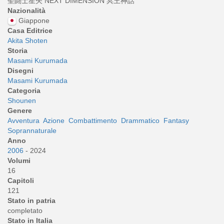
聖闘士星矢 NEXT DIMENSION 冥王神話
Nazionalità
Giappone
Casa Editrice
Akita Shoten
Storia
Masami Kurumada
Disegni
Masami Kurumada
Categoria
Shounen
Genere
Avventura
Azione
Combattimento
Drammatico
Fantasy
Soprannaturale
Anno
2006
- 2024
Volumi
16
Capitoli
121
Stato in patria
completato
Stato in Italia