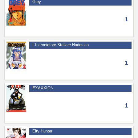
Grey
1
L'Incrociatore Stellare Nadesico
1
EXAXXION
1
City Hunter