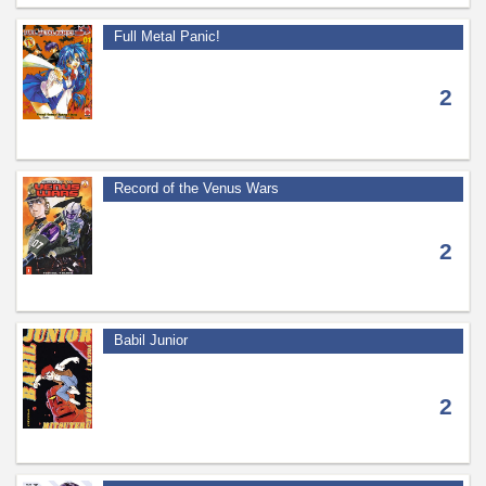
Full Metal Panic!
2
Record of the Venus Wars
2
Babil Junior
2