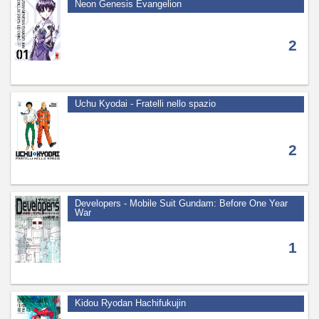
Neon Genesis Evangelion
2
Uchu Kyodai - Fratelli nello spazio
2
Developers - Mobile Suit Gundam: Before One Year
War
1
Kidou Ryodan Hachifukujin