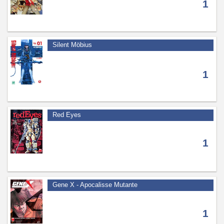
1
Silent Möbius
1
Red Eyes
1
Gene X - Apocalisse Mutante
1