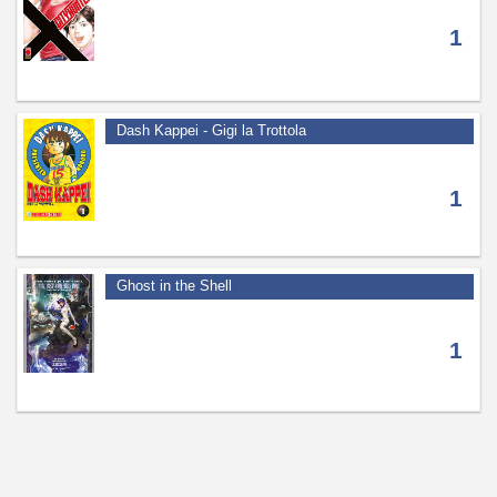
1
Dash Kappei - Gigi la Trottola
1
Ghost in the Shell
1