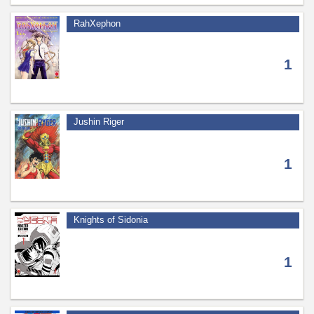
RahXephon
1
Jushin Riger
1
Knights of Sidonia
1