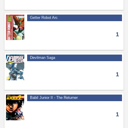
Getter Robot Arc
1
Devilman Saga
1
Babil Junior II - The Returner
1