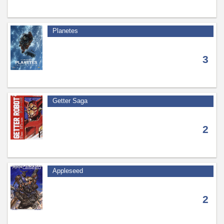
Planetes
3
Getter Saga
2
Appleseed
2