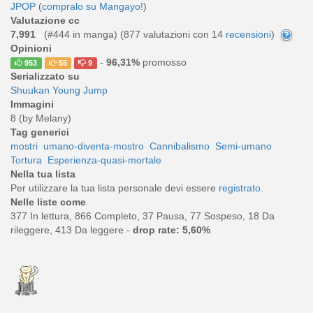
JPOP
(
compralo su Mangayo!
)
Valutazione cc
7,991
(#444 in manga) (
877
valutazioni con 14
recensioni
)
Opinioni
-
96,31%
promosso
953
55
9
Serializzato su
Shuukan Young Jump
Immagini
8 (by Melany)
Tag generici
mostri
umano-diventa-mostro
Cannibalismo
Semi-umano
Tortura
Esperienza-quasi-mortale
Nella tua lista
Per utilizzare la tua lista personale devi essere
registrato
.
Nelle liste come
377 In lettura, 866 Completo, 37 Pausa, 77 Sospeso, 18 Da
rileggere, 413 Da leggere -
drop rate: 5,60%