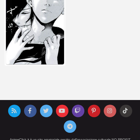
AnimeClick.it è un sito amatoriale gestito dall'associazione culturale NO PROFIT