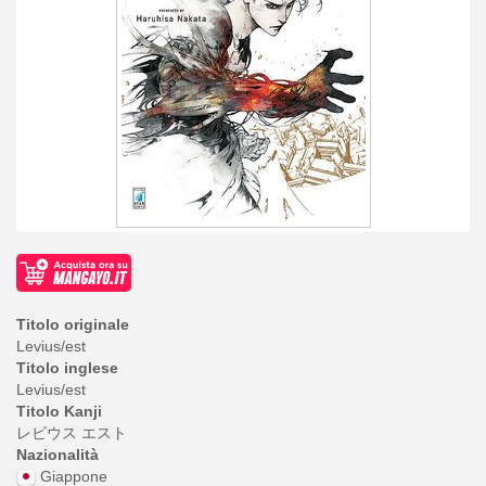
Titolo originale
Levius/est
Titolo inglese
Levius/est
Titolo Kanji
レビウス エスト
Nazionalità
Giappone