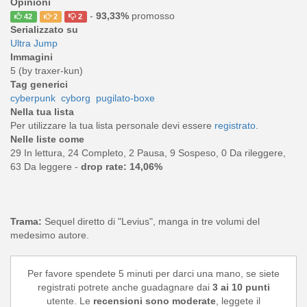
Opinioni
-
93,33%
promosso
42
2
2
Serializzato su
Ultra Jump
Immagini
5 (by traxer-kun)
Tag generici
cyberpunk
cyborg
pugilato-boxe
Nella tua lista
Per utilizzare la tua lista personale devi essere
registrato
.
Nelle liste come
29 In lettura, 24 Completo, 2 Pausa, 9 Sospeso, 0 Da rileggere,
63 Da leggere -
drop rate: 14,06%
Trama:
Sequel diretto di "Levius", manga in tre volumi del
medesimo autore.
Per favore spendete 5 minuti per darci una mano, se siete
registrati potrete anche guadagnare dai
3 ai 10 punti
utente. Le
recensioni sono moderate
, leggete il