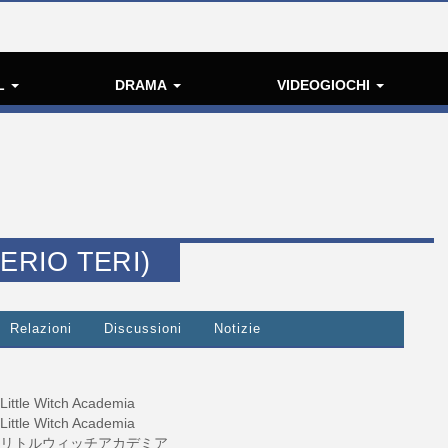
L
DRAMA
VIDEOGIOCHI
ERIO TERI)
Relazioni
Discussioni
Notizie
Little Witch Academia
Little Witch Academia
リトルウィッチアカデミア