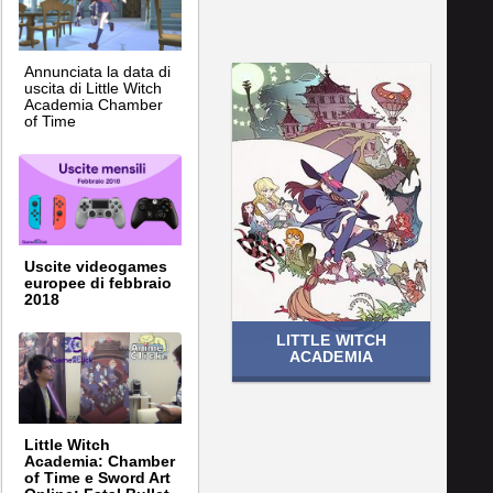
Annunciata la data di
uscita di Little Witch
Academia Chamber
of Time
Uscite videogames
europee di febbraio
2018
LITTLE WITCH
ACADEMIA
Little Witch
Academia: Chamber
of Time e Sword Art