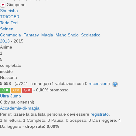
Giappone
Shueisha
TRIGGER
Terio Teri
Seinen
Commedia
Fantasy
Magia
Maho Shojo
Scolastico
2013
- 2015
Anime
1
5
completato
inedito
Nessuna
5,558
(#7241 in manga) (
1
valutazioni con 0
recensioni
)
-
0,00%
promosso
0
0
0
Ultra Jump
6 (by sailortenshi)
Accademia-di-magia
Per utilizzare la tua lista personale devi essere
registrato
.
1 In lettura, 1 Completo, 0 Pausa, 0 Sospeso, 0 Da rileggere, 4
Da leggere -
drop rate: 0,00%