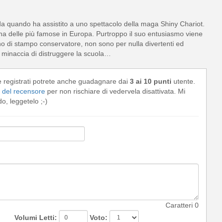
da quando ha assistito a uno spettacolo della maga Shiny Chariot.
una delle più famose in Europa. Purtroppo il suo entusiasmo viene
no di stampo conservatore, non sono per nulla divertenti ed
e minaccia di distruggere la scuola…
e registrati potrete anche guadagnare dai
3 ai 10 punti
utente.
del recensore
per non rischiare di vedervela disattivata. Mi
, leggetelo ;-)
Caratteri
0
Volumi Letti:
Voto: