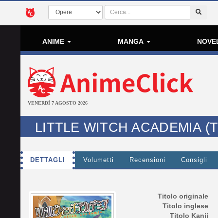
ANIME
MANGA
NOVE
VENERDÌ 7 AGOSTO 2026
LITTLE WITCH ACADEMIA (T
DETTAGLI
Volumetti
Recensioni
Consigli
Titolo originale
Titolo inglese
Titolo Kanji